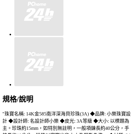
規格/說明
"珠寶名稱: 14K金585南洋深海貝珍珠(3A) ◆品牌: 小樂珠寶設
計 ◆設計師: 名設計師小樂 ◆皮光: 3A等級 ◆大小: 以標題為
主。珍珠約15mm，如特別無註明，一般項鍊長約40公分，手