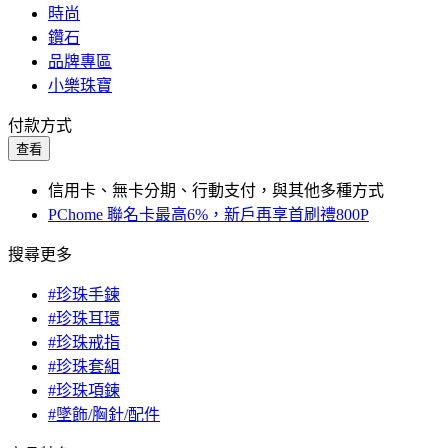
時尚
鑽石
品牌專區
小樂珠寶
付款方式
查看
信用卡、無卡分期、行動支付，與其他多種方式
PChome 聯名卡最高6%，新戶再享首刷禮800P
搜尋更多
#珍珠手鍊
#珍珠耳環
#珍珠戒指
#珍珠套組
#珍珠項鍊
#墜飾/胸針/配件