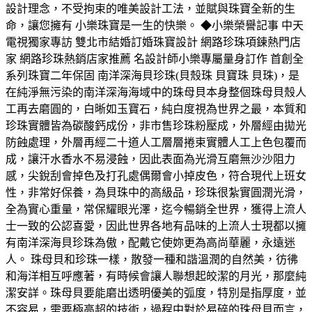
設計理念，不受拘束的唯美設計工法，並賦與珠寶全新的生
命，讓您擁有 小樂珠寶是一生的快樂。 ◆小樂榮譽記事 中天
電視獨家專訪 雙北市結婚訂婚珠寶設計 網路珍珠項鍊熱門店
家 網路珍珠熱銷店家推薦 名設計師小樂專屬量身訂作 首創全
系列珠寶二年保固 南洋深海貝珍珠(貝殼珠 貝寶珠 貝珠)，是
在純淨無污染的南洋深海海域中的珠母貝本身整個珠母貝殼人
工再去磨圓的，白晰如玉寶石，純白度視為世界之最，本質和
珍珠實體皆為碳酸鈣成份，非市售珍珠粉壓成，外層經由拋光
防蝕處理，外層再經二十道人工層層捲束實體人工上色包覆而
成，讓汗水香水不易浸蝕，因此表面為光滑互磨無沙沙阻力
感，尖銳刮會掉色及打孔處偶爾會小掉皮色，符合現代上班女
性，非常好保養，為貝珠中的高級品，珍珠很紮實圓潤光滑，
全為實心重量，常保耀眼光澤，迄今暢銷全世界，獲得上流人
士一致的公認喜愛，因此世界各地有品味的上流人士現都以擁
有南洋深海貝珍珠為傲，配戴它使妳更為高尚華麗，永遠迷
人。 珠母貝和珍珠一樣，散發一種和諧溫潤的自然美，彷彿
和海洋相互呼應著，有時候會讓人聯想起皎潔的月光，那麼純
潔安詳。珠母貝要能磨出透明優美的弧度，特別是指厚度，並
不容易，需要極高超的技術，過程中對於易碎的珠母貝而言，