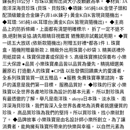
鍊長約18公分，珍珠以實際出貨大小及顆數為準。 ◆材質: 3A
南洋深海貝珍珠 (貝珠、貝殼珠) ◆項鍊: 585純14K金墜子頭和
配頂級鍍金合金鍊子(非14K鍊子) 黃金K白K皆現貨隨機出。
◆耳環: 585純14K耳環台(黃金K白K皆現貨隨機出)。 ◆主商
品上的防拆條繩，上面都有清楚明確標示， 拆了一定不退不
換,絕對無妥協.請先眼睛目視鑑賞 猶豫期非試戴試用期。 ◆買
一送五大放送 (依新款隨機出) 附贈五好禮*都各1件 1. 珠寶
盒，隨機附贈最新款 2. 精緻外出用珠寶小紗袋 3. 精美送禮外
用紙提袋 4. 珠寶保證書或保固卡 5. 高級珠寶擦拭保養布 小樂
三大保證 ●品質 小樂珠寶產品皆以品質為優先，精挑細選美
麗原石 打造動人的珠寶 ●CP值 以批發價回饋廣大的愛護者，
全系列珠寶皆買一送五贈品。 ●服務 免費珠寶專業諮詢，客
戶的滿意是我們第一目標， 服務品質好。 ◆珍珠的行家 小樂
珠寶以全世界各產地珍珠為設計的基本元素， 所以對珍珠具
有最透徹的了解。舉凡是南洋珠、akoya日本珠、淡水珠、 南
洋深海貝珍珠，我們皆深入全世界各產地為消費者挑選優質的
珍珠， 高品質珍珠為我們的堅持。所以買珍珠，找小樂就對
了。 ◆品牌故事 小樂珠寶是由名設計師小樂所創立，為了讓
消費者，能夠擁有珠寶所帶來的快樂與幸福， 以自然元素為