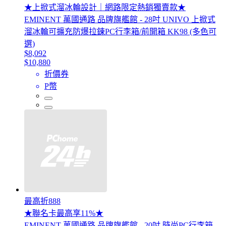
★上掀式溜冰輪設計｜網路限定熱銷獨賣款★
EMINENT 萬國通路 品牌旗艦館 - 28吋 UNIVO 上掀式
溜冰輪可擴充防爆拉鍊PC行李箱/前開箱 KK98 (多色可
選)
$8,092
$10,880
折價券
P幣
最高折888
★聯名卡最高享11%★
EMINENT 萬國通路 品牌旗艦館 - 20吋 時尚PC行李箱