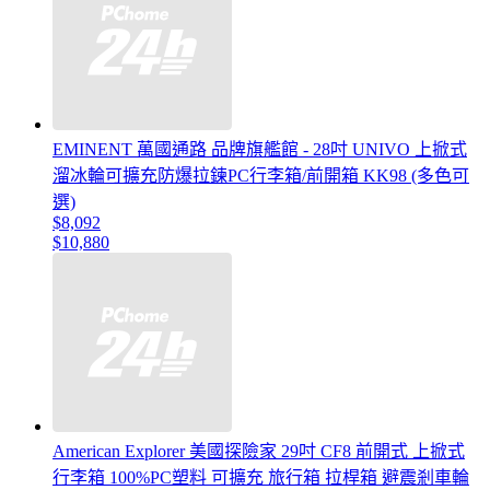
EMINENT 萬國通路 品牌旗艦館 - 28吋 UNIVO 上掀式
溜冰輪可擴充防爆拉鍊PC行李箱/前開箱 KK98 (多色可
選)
$8,092
$10,880
American Explorer 美國探險家 29吋 CF8 前開式 上掀式
行李箱 100%PC塑料 可擴充 旅行箱 拉桿箱 避震剎車輪