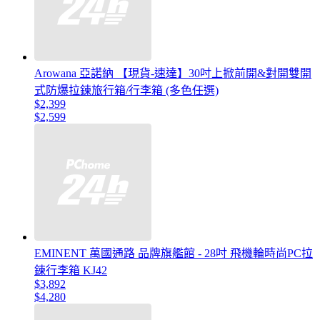
Arowana 亞諾納 【現貨-速達】30吋上掀前開&對開雙開
式防爆拉鍊旅行箱/行李箱 (多色任選)
$2,399
$2,599
EMINENT 萬國通路 品牌旗艦館 - 28吋 飛機輪時尚PC拉
鍊行李箱 KJ42
$3,892
$4,280