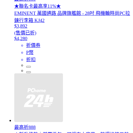
★聯名卡最高享11%★
EMINENT 萬國通路 品牌旗艦館 - 28吋 飛機輪時尚PC拉
鍊行李箱 KJ42
$3,892
(售價已折)
$4,280
折價券
P幣
折扣
最高折888