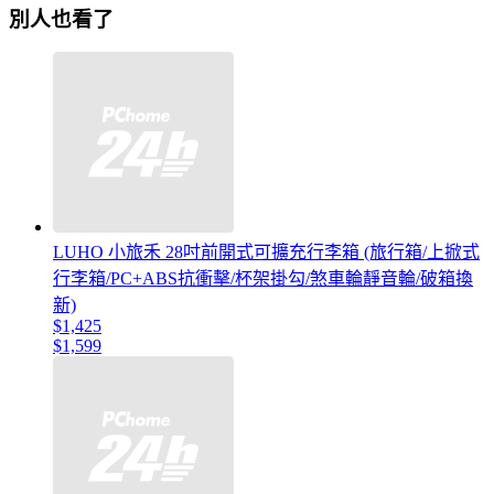
別人也看了
LUHO 小旅禾 28吋前開式可擴充行李箱 (旅行箱/上掀式
行李箱/PC+ABS抗衝擊/杯架掛勾/煞車輪靜音輪/破箱換
新)
$1,425
$1,599