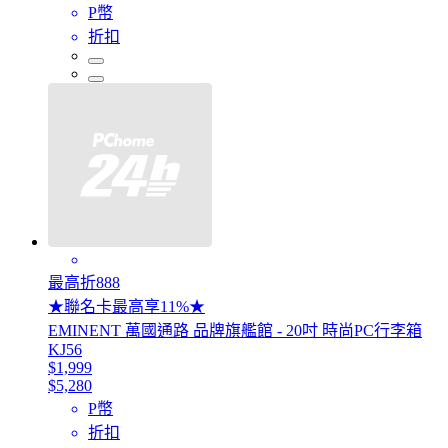
P幣
折扣
最高折888
★聯名卡最高享11%★
EMINENT 萬國通路 品牌旗艦館 - 20吋 時尚PC行李箱
KJ56
$1,999
$5,280
P幣
折扣