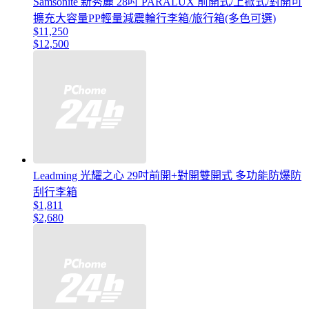
Samsonite 新秀麗 28吋 PARALUX 前開式/上掀式/對開可
擴充大容量PP輕量減震輪行李箱/旅行箱(多色可選)
$11,250
$12,500
Leadming 光耀之心 29吋前開+對開雙開式 多功能防爆防
刮行李箱
$1,811
$2,680