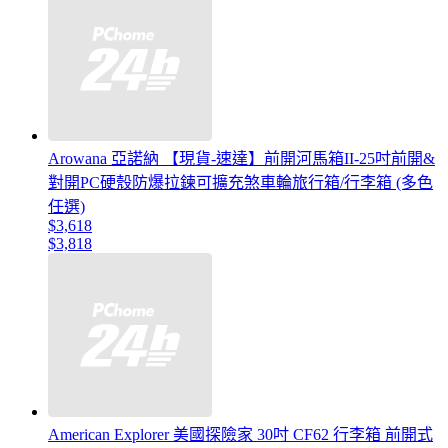
Arowana 亞諾納 【現貨-速達】前開河馬箱II-25吋前開&
對開PC硬殼防爆拉鍊可擴充煞車輪旅行箱/行李箱 (多色
任選)
$3,618
$3,818
American Explorer 美國探險家 30吋 CF62 行李箱 前開式