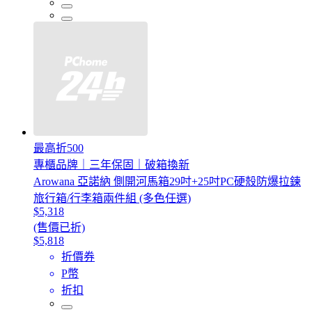
最高折500
專櫃品牌｜三年保固｜破箱換新
Arowana 亞諾納 側開河馬箱29吋+25吋PC硬殼防爆拉鍊
旅行箱/行李箱兩件組 (多色任選)
$5,318
(售價已折)
$5,818
折價券
P幣
折扣