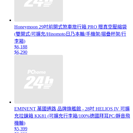
Honeymoon 29吋前開式煞車旅行箱 PRO 贈真空壓縮袋
(雙開式/可擴充/Hinomoto日乃本輪/手機架/摺疊杯架/行
李箱)
$6,188
$6,290
EMINENT 萬國通路 品牌旗艦館 - 28吋 HELIOS IV 可擴
充拉鍊箱 KK81 (可擴充行李箱/100%德國拜耳PC/靜音飛
機輪)
$5,399