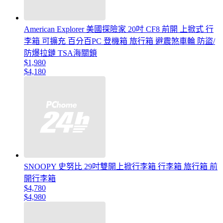
American Explorer 美國探險家 20吋 CF8 前開 上掀式 行
李箱 可擴充 百分百PC 登機箱 旅行箱 避震煞車輪 防盜/
防爆拉鏈 TSA海關鎖
$1,980
$4,180
SNOOPY 史努比 29吋雙開上掀行李箱 行李箱 旅行箱 前
開行李箱
$4,780
$4,980