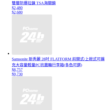
雙層防爆拉鍊 TSA海關鎖
$2,480
$2,680
Samsonite 新秀麗 28吋 FLATFORM 前開式/上掀式可擴
充大容量輕量PC抗震輪行李箱(多色可選)
$8,757
$9,730