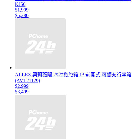
KJ56
$1,999
$5,280
ALLEZ 奧莉薇閣 29吋掀旅箱 1:9前開式 可擴充行李箱
(AVT21129)
$2,999
$3,499