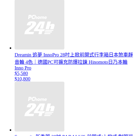
Dreamin 追夢 InnoPro 28吋上掀前開式行李箱日本煞車靜
音輪 4色｜德國PC可擴充防爆拉鍊 Hinomoto日乃本輪
Inno Pro
$5,580
$10,800