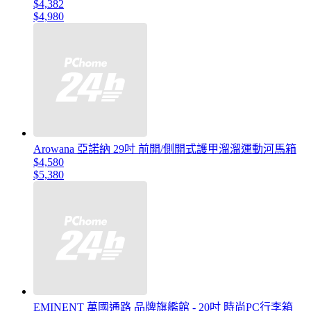
$4,382
$4,980
Arowana 亞諾納 29吋 前開/側開式護甲溜溜運動河馬箱
$4,580
$5,380
EMINENT 萬國通路 品牌旗艦館 - 20吋 時尚PC行李箱