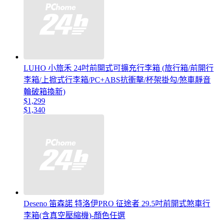
LUHO 小旅禾 24吋前開式可擴充行李箱 (旅行箱/前開行
李箱/上掀式行李箱/PC+ABS抗衝擊/杯架掛勾/煞車靜音
輪破箱換新)
$1,299
$1,340
Deseno 笛森諾 特洛伊PRO 征途者 29.5吋前開式煞車行
李箱(含真空壓縮機)-顏色任選