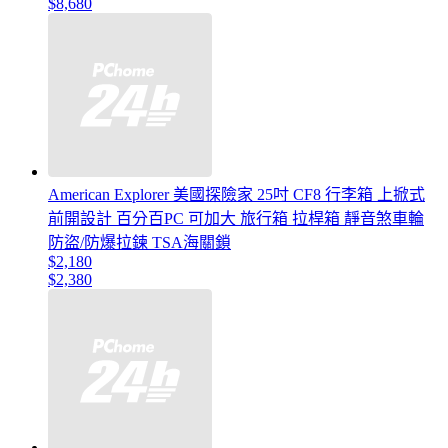
$8,680
American Explorer 美國探險家 25吋 CF8 行李箱 上掀式
前開設計 百分百PC 可加大 旅行箱 拉桿箱 靜音煞車輪
防盜/防爆拉鍊 TSA海關鎖
$2,180
$2,380