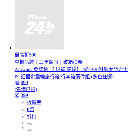
最高折500
專櫃品牌｜三年保固｜破箱換新
Arowana 亞諾納 【 現貨-速達】29吋+20吋航太亞力士
PC鋁框避震輪旅行箱/行李箱兩件組 (多色任選)
$4,899
(售價已折)
$5,399
折價券
P幣
折扣