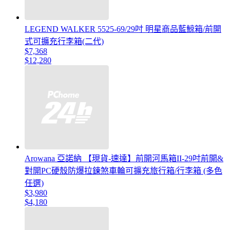
LEGEND WALKER 5525-69/29吋 明星商品藍鯨箱/前開
式可擴充行李箱(二代)
$7,368
$12,280
Arowana 亞諾納 【現貨-速達】前開河馬箱II-29吋前開&
對開PC硬殼防爆拉鍊煞車輪可擴充旅行箱/行李箱 (多色
任選)
$3,980
$4,180