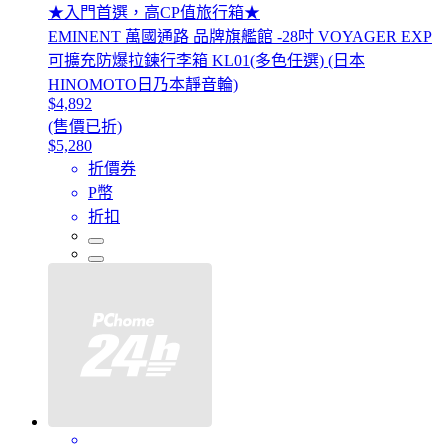
★入門首選，高CP值旅行箱★
EMINENT 萬國通路 品牌旗艦館 -28吋 VOYAGER EXP
可擴充防爆拉鍊行李箱 KL01(多色任選) (日本
HINOMOTO日乃本靜音輪)
$4,892
(售價已折)
$5,280
折價券
P幣
折扣