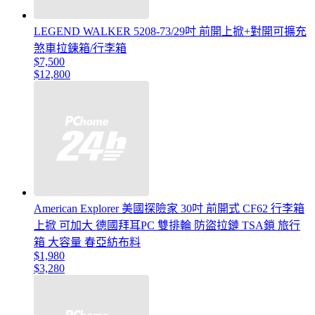
LEGEND WALKER 5208-73/29吋 前開上掀+對開可擴充
煞車拉鍊箱/行李箱
$7,500
$12,800
American Explorer 美國探險家 30吋 前開式 CF62 行李箱
上掀 可加大 德國拜耳PC 雙排輪 防盜拉鏈 TSA鎖 旅行
箱 大容量 春亞紡布料
$1,980
$3,280