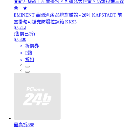
★新升級款｜前置掛勾 × 可擴充大容量 × 防爆拉鍊三效
合一★
EMINENT 萬國通路 品牌旗艦館 - 28吋 KAPSTADT 前
置掛勾可擴充防爆拉鍊箱 KK93
$7,212
(售價已折)
$7,800
折價券
P幣
折扣
最高折888