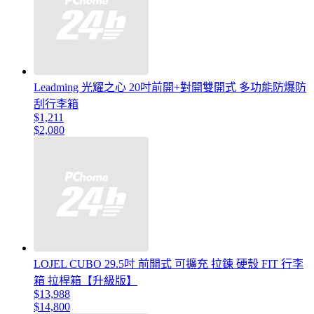
Leadming 光耀之心 20吋前開+對開雙開式 多功能防爆防
刮行李箱
$1,211
$2,080
LOJEL CUBO 29.5吋 前開式 可擴充 拉鍊 硬殼 FIT 行李
箱 拉桿箱【升級版】
$13,988
$14,800