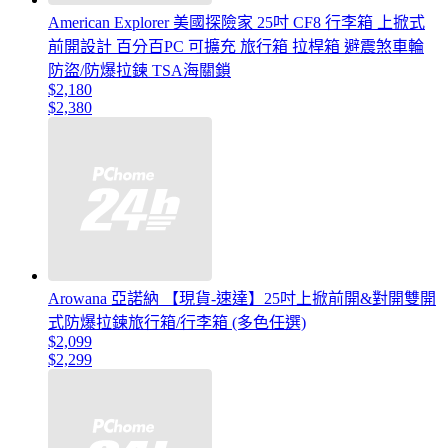
American Explorer 美國探險家 25吋 CF8 行李箱 上掀式
前開設計 百分百PC 可擴充 旅行箱 拉桿箱 避震煞車輪
防盜/防爆拉鍊 TSA海關鎖
$2,180
$2,380
Arowana 亞諾納 【現貨-速達】25吋上掀前開&對開雙開
式防爆拉鍊旅行箱/行李箱 (多色任選)
$2,099
$2,299