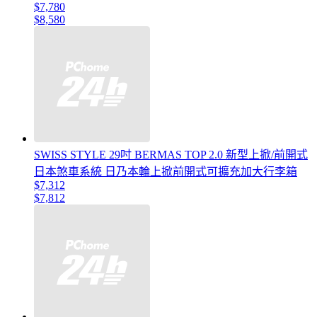
$7,780
$8,580
SWISS STYLE 29吋 BERMAS TOP 2.0 新型上掀/前開式
日本煞車系統 日乃本輪上掀前開式可擴充加大行李箱
$7,312
$7,812