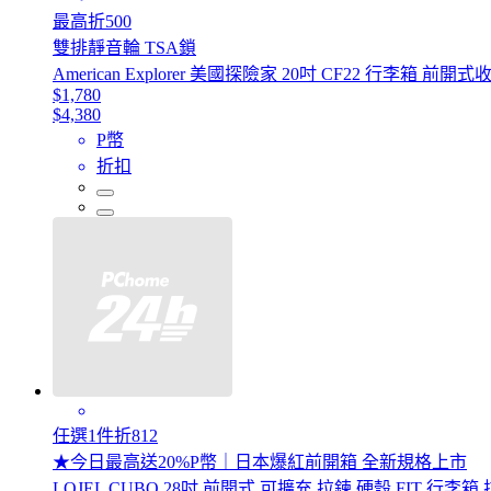
最高折500
雙排靜音輪 TSA鎖
American Explorer 美國探險家 20吋 CF22 行
$1,780
$4,380
P幣
折扣
任選1件折812
★今日最高送20%P幣｜日本爆紅前開箱 全新規格上市
LOJEL CUBO 28吋 前開式 可擴充 拉鍊 硬殼 FIT 行