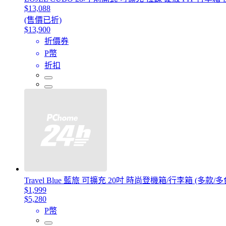
$13,088
(售價已折)
$13,900
折價券
P幣
折扣
Travel Blue 藍旅 可擴充 20吋 時尚登機箱/行李箱 (多款
$1,999
$5,280
P幣