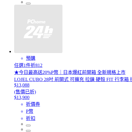
預購
任選1件折812
★今日最高送20%P幣｜日本爆紅前開箱 全新規格上市
LOJEL CUBO 28吋 前開式 可擴充 拉鍊 硬殼 FIT 行
$13,088
(售價已折)
$13,900
折價券
P幣
折扣