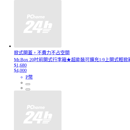
掀式開蓋，不費力不占空間
Mr.Box 20吋前開式行李箱★超能裝可擴充1:9上開式輕
$1,680
$4,000
P幣