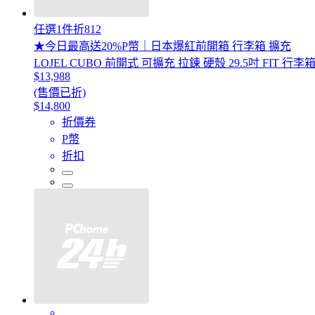
任選1件折812
★今日最高送20%P幣｜日本爆紅前開箱 行李箱 擴充
LOJEL CUBO 前開式 可擴充 拉鍊 硬殼 29.5吋 FIT 
$13,988
(售價已折)
$14,800
折價券
P幣
折扣