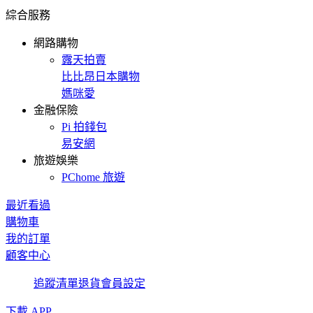
綜合服務
網路購物
露天拍賣
比比昂日本購物
媽咪愛
金融保險
Pi 拍錢包
易安網
旅遊娛樂
PChome 旅遊
最近看過
購物車
我的訂單
顧客中心
追蹤清單
退貨
會員設定
下載 APP