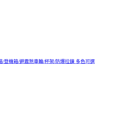
掀箱/登機箱/避震煞車輪/杯架/防爆拉鍊 多色可選