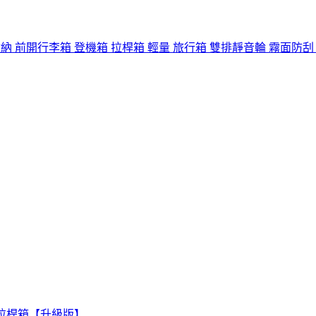
李箱 前開式收納 前開行李箱 登機箱 拉桿箱 輕量 旅行箱 雙排靜音輪 霧面防刮
李箱 拉桿箱【升級版】