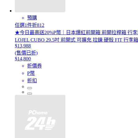
預購
任選1件折812
★今日最高送20%P幣｜日本爆紅前開箱 前開拉桿箱 行李
LOJEL CUBO 29.5吋 前開式 可擴充 拉鍊 硬殼 FIT 
$13,988
(售價已折)
$14,800
折價券
P幣
折扣