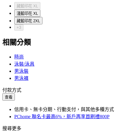
藏藍印花 XL
淺藍印花 XL
藏藍印花 2XL
+3
相關分類
時尚
泳裝/泳具
男泳裝
男泳褲
付款方式
查看
信用卡、無卡分期、行動支付，與其他多種方式
PChome 聯名卡最高6%，新戶再享首刷禮800P
搜尋更多