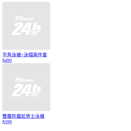
平角泳褲+泳帽兩件套
$499
雙層防尷尬男士泳褲
$599