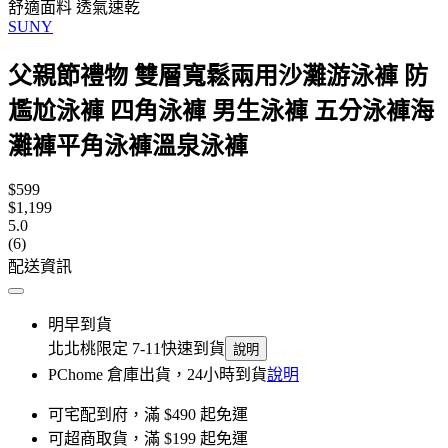
舒適面料 透氣速乾
SUNY
父親節禮物 雙層寬鬆兩用沙灘游泳褲 防
尷尬泳褲 四角泳褲 男生泳褲 五分泳褲海
灘褲平角泳褲溫泉泳褲
$599
$1,199
5.0
(6)
配送資訊
明早到貨
北北桃限定 7-11快速到貨
說明
PChome 倉庫出貨，24小時到貨
說明
可宅配到府，滿 $490 起免運
可超商取貨，滿 $199 起免運