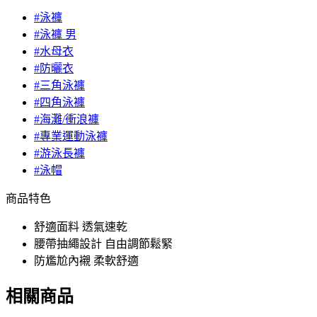
#泳褲
#泳褲 男
#水母衣
#防曬衣
#三角泳褲
#四角泳褲
#海灘/衝浪褲
#專業運動泳褲
#游泳長褲
#泳帽
商品特色
舒適面料 透氣速乾
腰帶抽繩設計 自由調節鬆緊
防尷尬內襯 柔軟舒適
相關商品