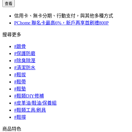
查看
信用卡、無卡分期、行動支付，與其他多種方式
PChome 聯名卡最高6%，新戶再享首刷禮800P
搜尋更多
#蹠骨
#保護防磨
#除臭除溼
#清潔防水
#鞋拔
#鞋帶
#鞋墊
#鞋類DIY修補
#皮革油/鞋油/保養組
#鞋類工具/刷具
#鞋撐
商品特色