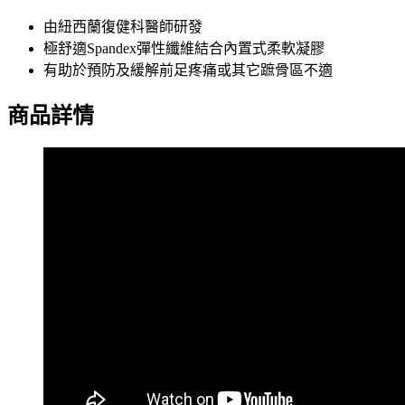
由紐西蘭復健科醫師研發
極舒適Spandex彈性纖維結合內置式柔軟凝膠
有助於預防及緩解前足疼痛或其它蹠骨區不適
商品詳情