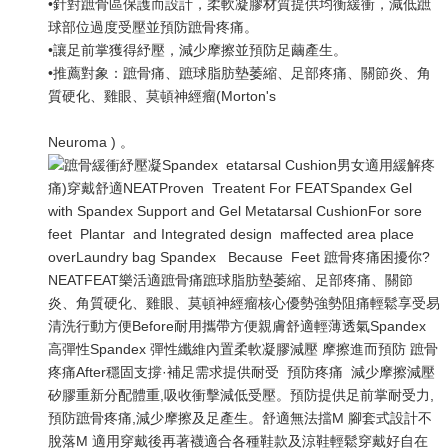
•針對蹠骨區保護而設計，柔軟凝膠材質提供均衡緩衝，減低蹠
球部位過度受壓並預防蹠骨疼痛。
•讓足前掌獲得紓壓，減少摩擦並預防足繭產生。
•推薦對象：蹠骨痛、蹠球脂肪墊萎縮、足部疼痛、關節炎、角
質硬化、雞眼、莫頓神經瘤(Morton's
Neuroma ) 。