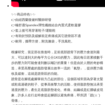
✨✨商品特色✨✨
👉由紐西蘭復健科醫師研發
👉極舒適Spandex彈性纖維結合內置式柔軟凝膠
👉套上後可再穿著鞋子/運動鞋
👉有助於預防及緩解前足疼痛或其它蹠骨區不適
👉耐用，攜帶方便，附洗滌袋，手洗風乾。
根據研究，當足部在推進時，足前底部蹠骨下的壓力會達到最
大，可以達到大約每平方公分1KG的壓力，因此每日若累積數千
步的壓力則可能會達到數以噸計的重量！但是由於人體的奇妙構
造，承受高壓處的脂肪發展出效率一流的「氣墊」，提供壓力吸
收及緩衝，這就是蹠骨區的功能。
蹠骨是在腳底處腳掌前方凸起的部位，這個區域常因為穿著太緊
或鞋底過硬的鞋子、從事高衝擊力的活動，使得脂肪墊無法承受
過度的壓力，產生足底脂肪墊老化、疼痛、結繭或是紅腫破皮現
象，許多人在行走時會提起腳跟以避免疼痛，即所謂「蹠(ㄓˊ)
骨痛」。