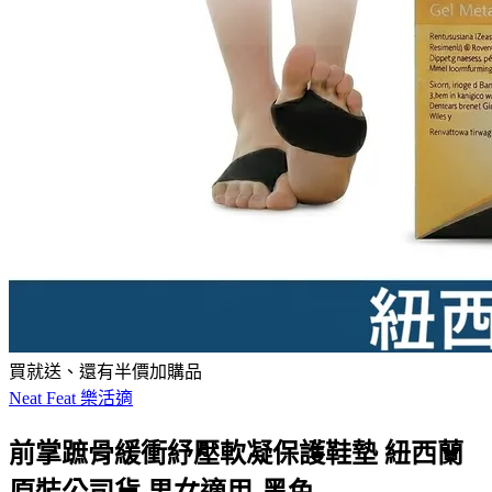
買就送、還有半價加購品
Neat Feat 樂活適
前掌蹠骨緩衝紓壓軟凝保護鞋墊 紐西蘭
原裝公司貨 男女適用-黑色