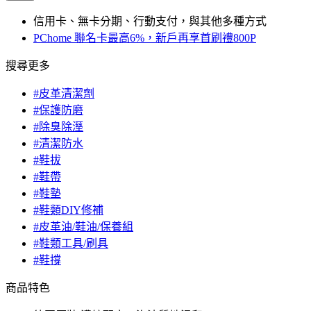
信用卡、無卡分期、行動支付，與其他多種方式
PChome 聯名卡最高6%，新戶再享首刷禮800P
搜尋更多
#皮革清潔劑
#保護防磨
#除臭除溼
#清潔防水
#鞋拔
#鞋帶
#鞋墊
#鞋類DIY修補
#皮革油/鞋油/保養組
#鞋類工具/刷具
#鞋撐
商品特色