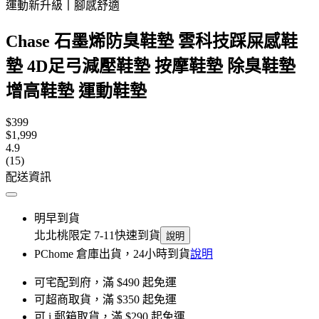
運動新升級丨腳感舒適
Chase 石墨烯防臭鞋墊 雲科技踩屎感鞋
墊 4D足弓減壓鞋墊 按摩鞋墊 除臭鞋墊
增高鞋墊 運動鞋墊
$399
$1,999
4.9
(15)
配送資訊
明早到貨
北北桃限定 7-11快速到貨
說明
PChome 倉庫出貨，24小時到貨
說明
可宅配到府，滿 $490 起免運
可超商取貨，滿 $350 起免運
可 i 郵箱取貨，滿 $290 起免運