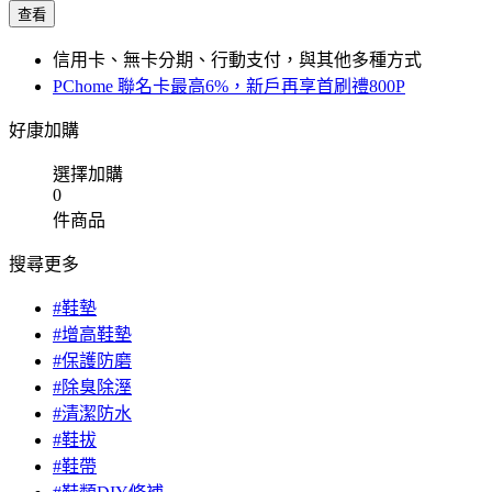
查看
信用卡、無卡分期、行動支付，與其他多種方式
PChome 聯名卡最高6%，新戶再享首刷禮800P
好康加購
選擇加購
0
件商品
搜尋更多
#鞋墊
#增高鞋墊
#保護防磨
#除臭除溼
#清潔防水
#鞋拔
#鞋帶