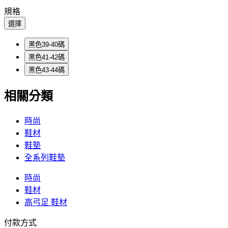
規格
選擇
黑色39-40碼
黑色41-42碼
黑色43-44碼
相關分類
時尚
鞋材
鞋墊
全系列鞋墊
時尚
鞋材
高弓足 鞋材
付款方式