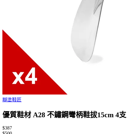
糊塗鞋匠
優質鞋材 A28 不鏽鋼彎柄鞋拔15cm 4支
$387
$500