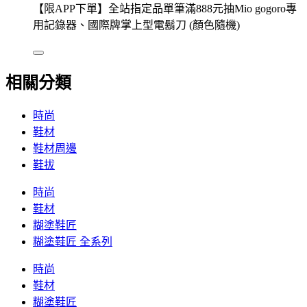
【限APP下單】全站指定品單筆滿888元抽Mio gogoro專
用記錄器、國際牌掌上型電鬍刀 (顏色隨機)
相關分類
時尚
鞋材
鞋材周邊
鞋拔
時尚
鞋材
糊塗鞋匠
糊塗鞋匠 全系列
時尚
鞋材
糊塗鞋匠