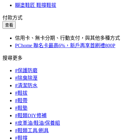
糊塗鞋匠 鞋撐鞋拔
付款方式
查看
信用卡、無卡分期、行動支付，與其他多種方式
PChome 聯名卡最高6%，新戶再享首刷禮800P
搜尋更多
#保護防磨
#除臭除溼
#清潔防水
#鞋拔
#鞋帶
#鞋墊
#鞋類DIY修補
#皮革油/鞋油/保養組
#鞋類工具/刷具
#鞋撐