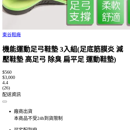
東谷鞋廠
機能運動足弓鞋墊 3入組(足底筋膜炎 減
壓鞋墊 高足弓 除臭 扁平足 運動鞋墊)
$560
$3,000
4.4
(26)
配送資訊
廠商出貨
本商品不受24h到貨限制
可宅配到府