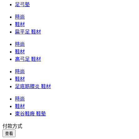
足弓墊
時尚
鞋材
扁平足 鞋材
時尚
鞋材
高弓足 鞋材
時尚
鞋材
足底筋膜炎 鞋材
時尚
鞋材
東谷鞋廠 鞋墊
付款方式
查看