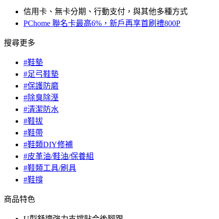
信用卡、無卡分期、行動支付，與其他多種方式
PChome 聯名卡最高6%，新戶再享首刷禮800P
搜尋更多
#鞋墊
#足弓鞋墊
#保護防磨
#除臭除溼
#清潔防水
#鞋拔
#鞋帶
#鞋類DIY修補
#皮革油/鞋油/保養組
#鞋類工具/刷具
#鞋撐
商品特色
U型舒適強力支撐貼合後腳跟