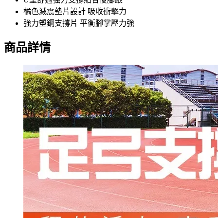
橘色減震墊片設計 吸收衝擊力
強力塑鋼支撐片 平衡腳掌壓力強
商品詳情