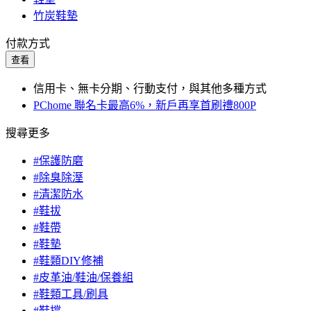
竹炭鞋墊
付款方式
查看
信用卡、無卡分期、行動支付，與其他多種方式
PChome 聯名卡最高6%，新戶再享首刷禮800P
搜尋更多
#保護防磨
#除臭除溼
#清潔防水
#鞋拔
#鞋帶
#鞋墊
#鞋類DIY修補
#皮革油/鞋油/保養組
#鞋類工具/刷具
#鞋撐