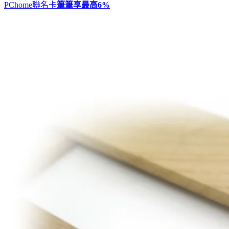
PChome聯名卡
筆筆享最高
6%