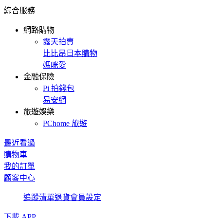
綜合服務
網路購物
露天拍賣
比比昂日本購物
媽咪愛
金融保險
Pi 拍錢包
易安網
旅遊娛樂
PChome 旅遊
最近看過
購物車
我的訂單
顧客中心
追蹤清單
退貨
會員設定
下載 APP