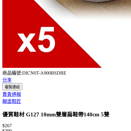
商品編號:DICN0T-A900BSDBE
分享
複製連結
賣貴通報
糊塗鞋匠
優質鞋材 G127 10mm雙層扁鞋帶140cm 5雙
$267
$290