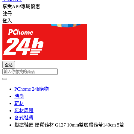
享受APP專屬優惠
註冊
登入
全站
PChome 24h購物
時尚
鞋材
鞋材周邊
各式鞋帶
糊塗鞋匠 優質鞋材 G127 10mm雙層扁鞋帶140cm 5雙