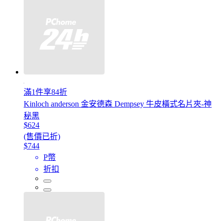
滿1件享84折
Kinloch anderson 金安德森 Dempsey 牛皮橫式名片夾-神
秘黑
$624
(售價已折)
$744
P幣
折扣