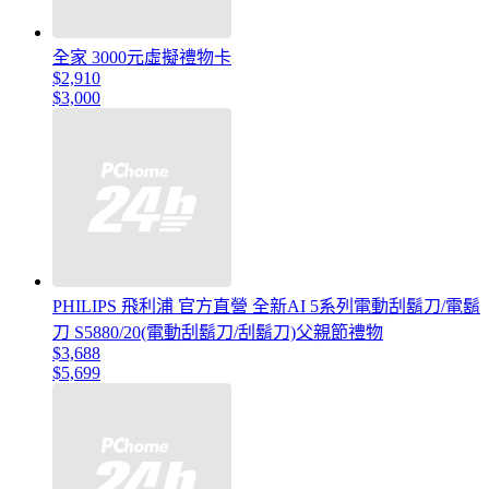
全家 3000元虛擬禮物卡
$2,910
$3,000
PHILIPS 飛利浦 官方直營 全新AI 5系列電動刮鬍刀/電鬍
刀 S5880/20(電動刮鬍刀/刮鬍刀)父親節禮物
$3,688
$5,699