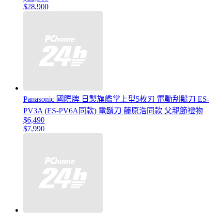
$28,900
Panasonic 國際牌 日製旗艦掌上型5枚刃 電動刮鬍刀 ES-
PV3A (ES-PV6A同款) 電鬍刀 藤原浩同款 父親節禮物
$6,490
$7,990