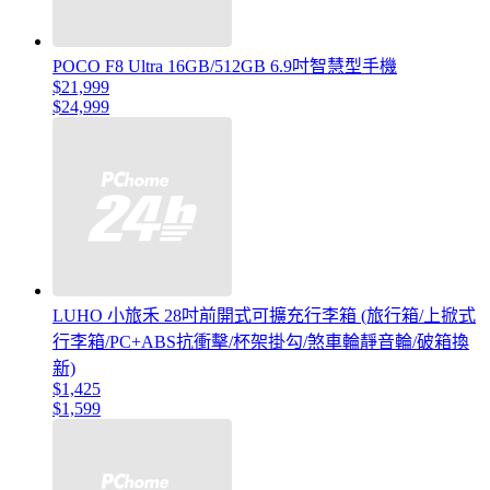
POCO F8 Ultra 16GB/512GB 6.9吋智慧型手機
$21,999
$24,999
LUHO 小旅禾 28吋前開式可擴充行李箱 (旅行箱/上掀式
行李箱/PC+ABS抗衝擊/杯架掛勾/煞車輪靜音輪/破箱換
新)
$1,425
$1,599