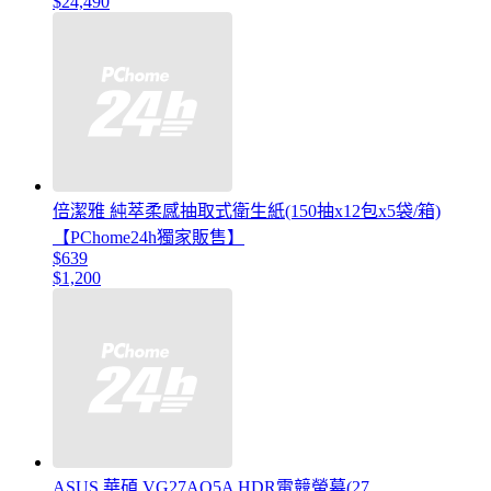
$24,490
倍潔雅 純萃柔感抽取式衛生紙(150抽x12包x5袋/箱)
【PChome24h獨家販售】
$639
$1,200
ASUS 華碩 VG27AQ5A HDR電競螢幕(27