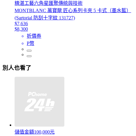
精湛工藝六角星匯聚傳統與技術
MONTBLANC 萬寶龍 匠心系列卡夾 5 卡式（墨水藍）
(Sartorial 防刮十字紋 131727)
$7,636
$8,300
折價券
P幣
別人也看了
儲值金額100,000元