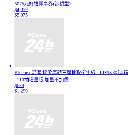
5075元好禮即享券(餘額型)
$4,959
$5,075
Kleenex 舒潔 棉柔厚韌三層抽取衛生紙 110抽X30包/箱
_110抽增量版 加量不加價
$639
$1,299