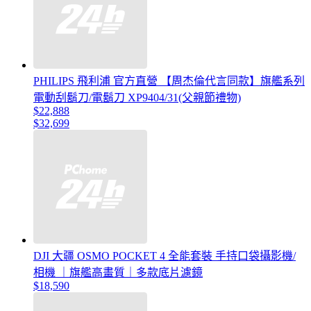
PHILIPS 飛利浦 官方直營 【周杰倫代言同款】旗艦系列
電動刮鬍刀/電鬍刀 XP9404/31(父親節禮物)
$22,888
$32,699
DJI 大疆 OSMO POCKET 4 全能套裝 手持口袋攝影機/
相機 ｜旗艦高畫質｜多款底片濾鏡
$18,590