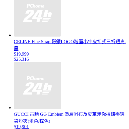
CELINE Fine Strap 燙銀LOGO粒面小牛皮扣式三折短夾.
黑
$19,999
$25,316
GUCCI 古馳 GG Emblem 塗層帆布及皮革迷你拉鍊零錢
袋短夾(米色/棕色)
$19,901