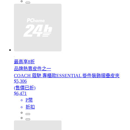
最高享8折
品牌熱賣皮件之一
COACH 蔻馳 專櫃款ESSENTIAL 掛件裝飾摺疊皮夾
$5,306
(售價已折)
$6,471
P幣
折扣