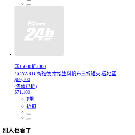
滿15000折2000
GOYARD 高雅德 拼接塗料帆布三折短夾-極地藍
$69,100
(售價已折)
$71,100
P幣
折扣
別人也看了