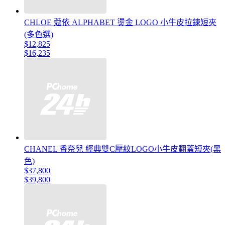
CHLOE 蔻依 ALPHABET 燙金 LOGO 小牛皮拉鍊短夾
(多色選)
$12,825
$16,235
CHANEL 香奈兒 經典雙C壓紋LOGO小牛皮翻蓋短夾(黑
色)
$37,800
$39,800