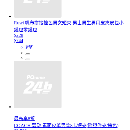
Rusri 帆布拼接撞色男女短夾 男士男生男用皮夾皮包小
錢包零錢包
$228
$744
P幣
最高享8折
COACH 蔻馳 素面皮革男款8卡短夾(附證件夾/棕色)