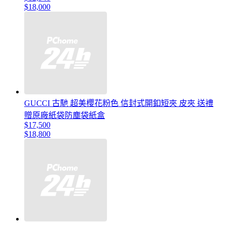
$18,000
GUCCI 古馳 超美櫻花粉色 信封式開釦短夾 皮夾 送禮
贈原廠紙袋防塵袋紙盒
$17,500
$18,800