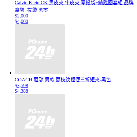
Calvin Klein CK 男皮夾 牛皮夾 零錢袋+鑰匙圈套組 品牌
盒裝+提袋 黑零
$2,000
$4,000
COACH 蔻馳 男款 荔枝紋輕便三折短夾-黑色
$3,598
$4,388