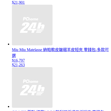
$21,901
Miu Miu Matelasse 納帕軟皮皺褶羊皮短夾 零錢包-多款可
選
$16,797
$21,263