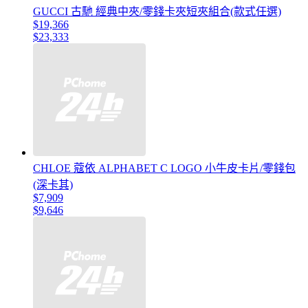
GUCCI 古馳 經典中夾/零錢卡夾短夾組合(款式任選)
$19,366
$23,333
CHLOE 蔻依 ALPHABET C LOGO 小牛皮卡片/零錢包
(深卡其)
$7,909
$9,646