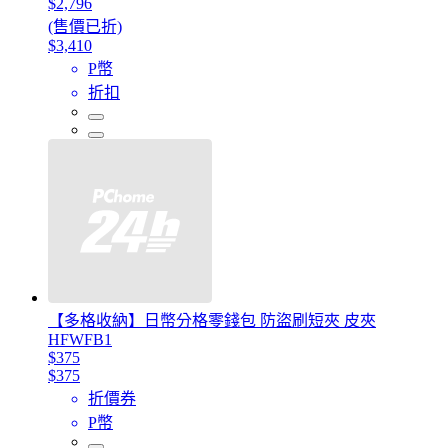
$2,796
(售價已折)
$3,410
P幣
折扣
【多格收納】日幣分格零錢包 防盜刷短夾 皮夾
HFWFB1
$375
$375
折價券
P幣