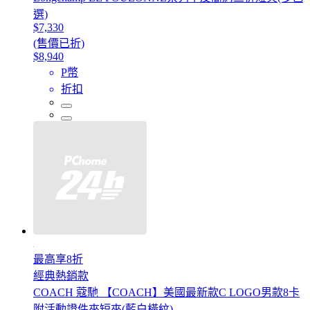
選)
$7,330
(售價已折)
$8,940
P幣
折扣
最高享8折
經典熱銷款
COACH 蔻馳 【COACH】美國最新款C LOGO男款8卡
附活動證件夾短夾(藍白橫紋)