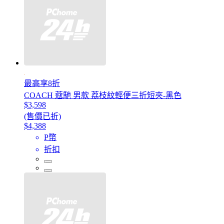
最高享8折
COACH 蔻馳 男款 荔枝紋輕便三折短夾-黑色
$3,598
(售價已折)
$4,388
P幣
折扣