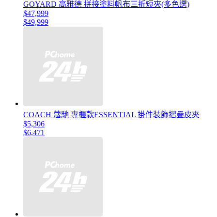
GOYARD 高雅德 拼接塗料帆布三折短夾(多色選)
$47,999
$49,999
COACH 蔻馳 專櫃款ESSENTIAL 掛件裝飾摺疊皮夾
$5,306
$6,471