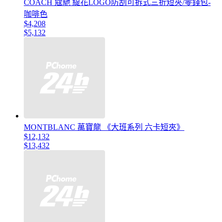
COACH 蔻馳 緹花LOGO防刮可拆式三折短夾/零錢包-
咖啡色
$4,208
$5,132
MONTBLANC 萬寶龍 《大班系列 六卡短夾》
$12,132
$13,432