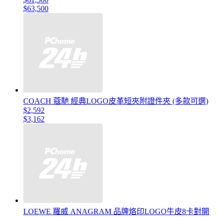
$63,500
COACH 蔻馳 經典LOGO皮革短夾附證件夾 (多款可選)
$2,592
$3,162
LOEWE 羅威 ANAGRAM 品牌烙印LOGO牛皮8卡對開