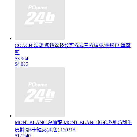
COACH 蔻馳 櫻桃荔枝紋可拆式三折短夾/零錢包-單寧
藍
$3,964
$4,835
MONTBLANC 萬寶龍 MONT BLANC 匠心系列防刮牛
皮對開6卡短夾(黑色) 130315
$12,940