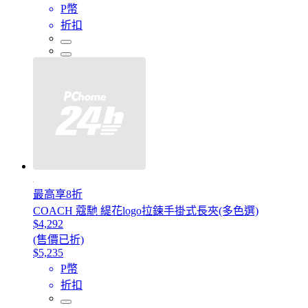
P幣
折扣
最高享8折
COACH 蔻馳 緹花logo拉鍊手掛式長夾(多色選)
$4,292
(售價已折)
$5,235
P幣
折扣