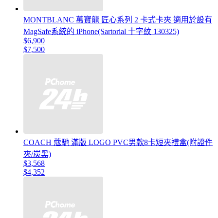
MONTBLANC 萬寶龍 匠心系列 2 卡式卡夾 適用於設有
MagSafe系統的 iPhone(Sartorial 十字紋 130325)
$6,900
$7,500
COACH 蔻馳 滿版 LOGO PVC男款8卡短夾禮盒(附證件
夾/炭黑)
$3,568
$4,352