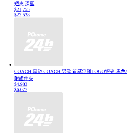
短夾.深藍
$21,755
$27,538
COACH 蔻馳 COACH 男款 質感浮雕LOGO短夾-黑色/
附證件夾
$4,983
$6,077