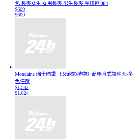
包 長夾女生 女用長夾 男生長夾 零錢包 084
$600
$600
Mondaine 瑞士國鐵 【父親節禮物】商務直式證件套-多
色任選
$1,532
$1,824