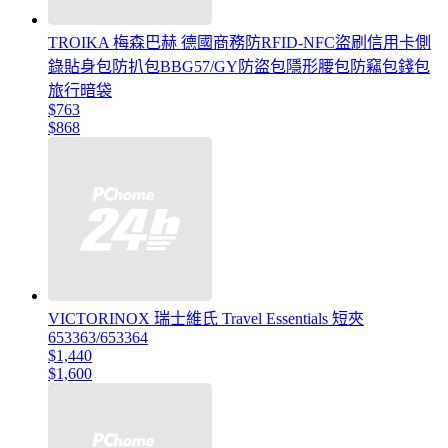
TROIKA 梅森巴赫 德國商務防RFID-NFC盜刷信用卡側
錄貼身包防扒包BBG57/GY防盜包隱形腰包防竊包錢包
旅行暗袋
$763
$868
VICTORINOX 瑞士維氏 Travel Essentials 短夾
653363/653364
$1,440
$1,600