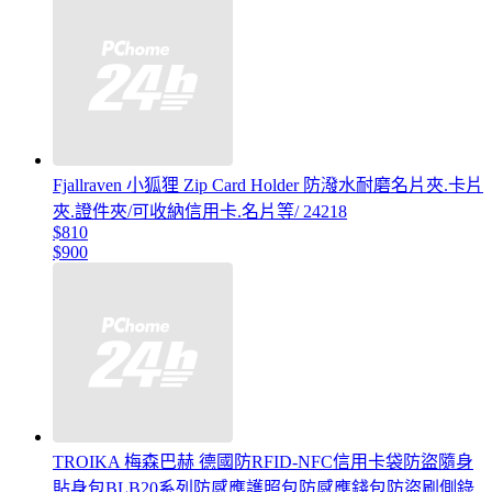
Fjallraven 小狐狸 Zip Card Holder 防潑水耐磨名片夾.卡片
夾.證件夾/可收納信用卡.名片等/ 24218
$810
$900
TROIKA 梅森巴赫 德國防RFID-NFC信用卡袋防盜隨身
貼身包BLB20系列防感應護照包防感應錢包防盜刷側錄