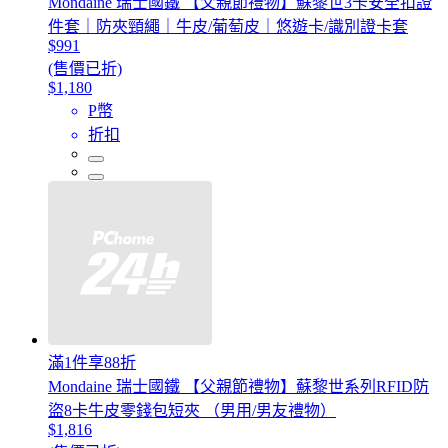
Mondaine 瑞士國鐵 【父親節禮物】蘇黎世3卡安全扣證
件套｜防夾頸繩｜牛皮/葡萄皮｜悠遊卡/識別證卡套
$991
(售價已折)
$1,180
P幣
折扣
滿1件享88折
Mondaine 瑞士國鐵 【父親節禮物】蘇黎世系列RFID防
盜8卡牛皮零錢包短夾 （男用/男友禮物）
$1,816