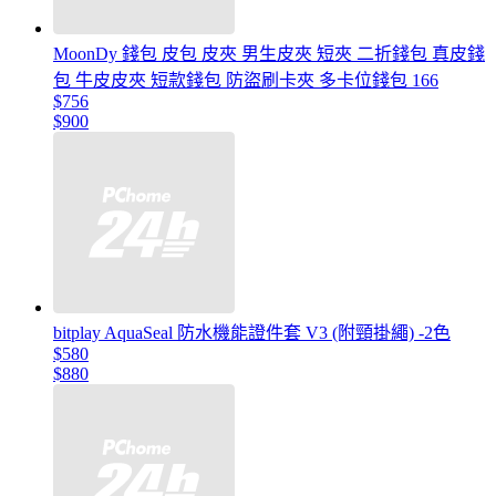
MoonDy 錢包 皮包 皮夾 男生皮夾 短夾 二折錢包 真皮錢
包 牛皮皮夾 短款錢包 防盜刷卡夾 多卡位錢包 166
$756
$900
bitplay AquaSeal 防水機能證件套 V3 (附頸掛繩) -2色
$580
$880