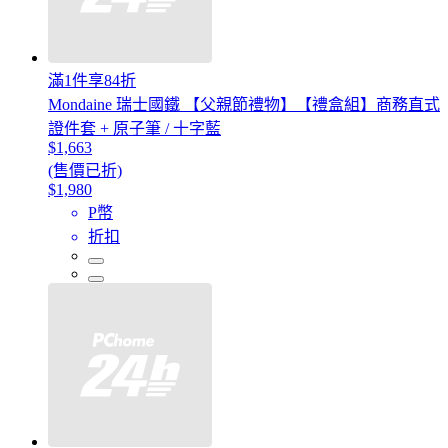
滿1件享84折
Mondaine 瑞士國鐵 【父親節禮物】【禮盒組】商務直式
證件套 + 原子筆 / 十字藍
$1,663
(售價已折)
$1,980
P幣
折扣