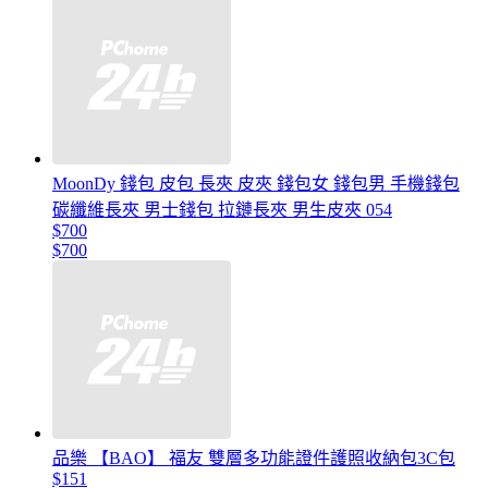
MoonDy 錢包 皮包 長夾 皮夾 錢包女 錢包男 手機錢包
碳纖維長夾 男士錢包 拉鏈長夾 男生皮夾 054
$700
$700
品樂 【BAO】 福友 雙層多功能證件護照收納包3C包
$151