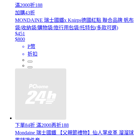
滿2000折188
加購43折
MONDAINE 瑞士國鐵x Knirps德國紅點 聯合品牌 帆布
袋/收納袋/購物袋/旅行用包袋/托特包(多款可選)
$451
$800
P幣
折扣
下單84折 滿2000再折188
Mondaine 瑞士國鐵 【父親節禮物】仙人掌皮革 溜溜球