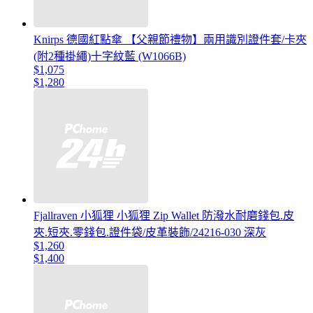
Knirps 德國紅點傘 【父親節禮物】兩用識別證件套/卡夾
(附2種掛繩)十字紋藍 (W1066B)
$1,075
$1,280
Fjallraven 小狐狸 小狐狸 Zip Wallet 防潑水耐磨錢包.皮
夾.短夾.零錢包.證件袋/皮革裝飾/24216-030 深灰
$1,260
$1,400