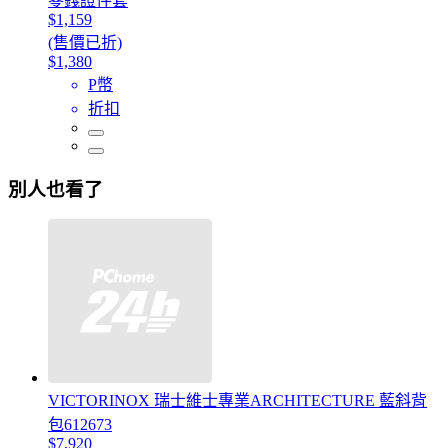
零錢證件套
$1,159
(售價已折)
$1,380
P幣
折扣
別人也看了
VICTORINOX 瑞士維士專業ARCHITECTURE 藍斜背
包612673
$7,920