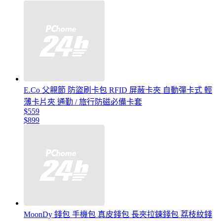
E.Co 父親節 防盜刷卡包 RFID 屏蔽卡夾 自動彈卡式 輕
薄卡片夾 通勤 / 旅行防磁必備卡套
$559
$899
MoonDy 錢包 手機包 真皮錢包 長夾拉鍊錢包 荔枝紋錢