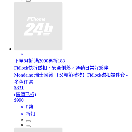
下單84折 滿2000再折188
Fidlock快拆磁扣・安全俐落，通勤日常好夥伴
Mondaine 瑞士國鐵 【父親節禮物】Fidlock磁扣證件套 -
多色任選
$831
(售價已折)
$990
P幣
折扣