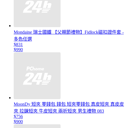
Mondaine 瑞士國鐵 【父親節禮物】Fidlock磁扣證件套 -
多色任選
$831
$990
MoonDy 短夾 零錢包 錢包 短夾零錢包 真皮短夾 真皮皮
夾 拉鍊短夾 牛皮短夾 兩折短夾 男生禮物 083
$756
$900