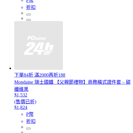
P幣
折扣
下單84折 滿2000再折188
Mondaine 瑞士國鐵 【父親節禮物】商務橫式證件套 – 碳
纖維黑
$1,532
(售價已折)
$1,824
P幣
折扣