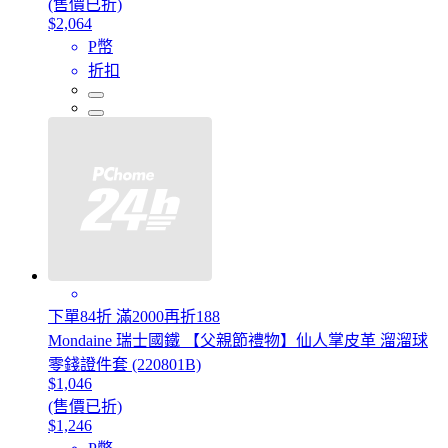
(售價已折)
$2,064
P幣
折扣
下單84折 滿2000再折188
Mondaine 瑞士國鐵 【父親節禮物】仙人掌皮革 溜溜球
零錢證件套 (220801B)
$1,046
(售價已折)
$1,246