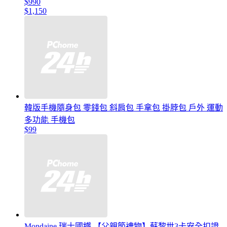
$990
$1,150
韓版手機隨身包 零錢包 斜肩包 手拿包 掛脖包 戶外 運動
多功能 手機包
$99
Mondaine 瑞士國鐵 【父親節禮物】蘇黎世3卡安全扣證