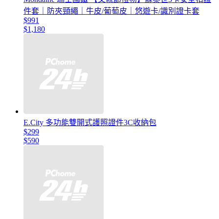
件套｜防夾頸繩｜牛皮/葡萄皮｜悠遊卡/識別證卡套
$991
$1,180
E.City 多功能雙開式護照證件3C收納包
$299
$590