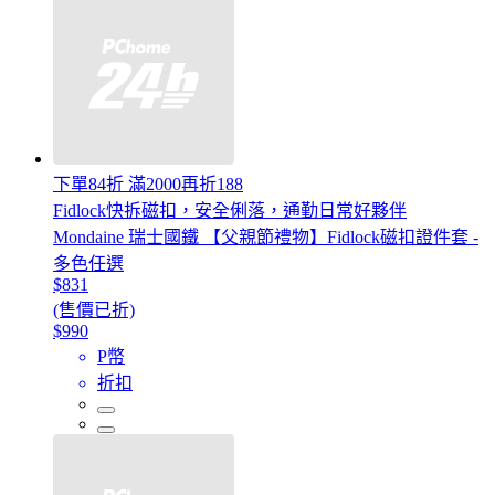
下單84折 滿2000再折188
Fidlock快拆磁扣，安全俐落，通勤日常好夥伴
Mondaine 瑞士國鐵 【父親節禮物】Fidlock磁扣證件套 -
多色任選
$831
(售價已折)
$990
P幣
折扣