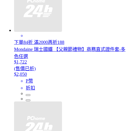
下單84折 滿2000再折188
Mondaine 瑞士國鐵 【父親節禮物】商務直式證件套-多
色任選
$1,722
(售價已折)
$2,050
P幣
折扣