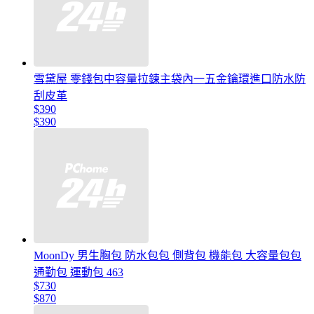
雪黛屋 零錢包中容量拉鍊主袋內一五金鑰環進口防水防
刮皮革
$390
$390
MoonDy 男生胸包 防水包包 側背包 機能包 大容量包包
通勤包 運動包 463
$730
$870