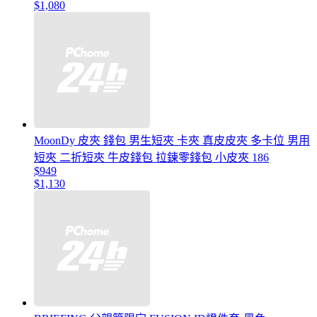
$1,080
MoonDy 皮夾 錢包 男生短夾 卡夾 真皮皮夾 多卡位 男用
短夾 二折短夾 牛皮錢包 拉鍊零錢包 小皮夾 186
$949
$1,130