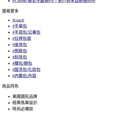
PChome 聯名卡最高6%，新戶再享首刷禮800P
搜尋更多
#coach
#手拿包
#手提包/公事包
#拉桿包袋
#後背包
#側肩包
#斜背包
#腰包/腿包
#盥洗包/化妝包
#內膽包/內袋
商品特色
美國國民品牌
經典馬車設計
時尚必備款