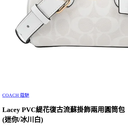
COACH 蔻馳
Lacey PVC緹花復古流蘇掛飾兩用圓筒包
(迷你/冰川白)