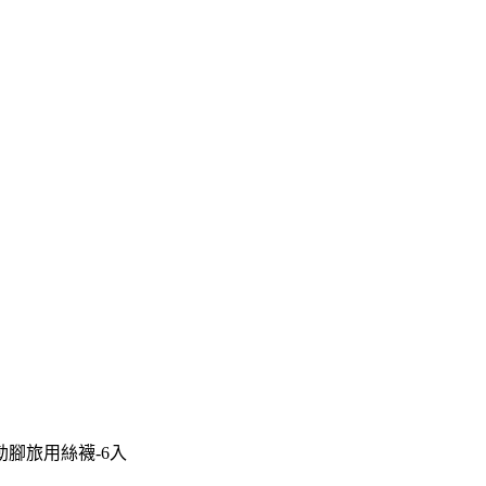
腳旅用絲襪-6入