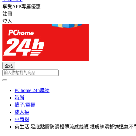
享受APP專屬優惠
註冊
登入
全站
PChome 24h購物
時尚
襪子/童襪
成人襪
中筒襪
荷生活 足底點膠防滑輕薄涼感絲襪 親膚絲滑舒適透氣不勒