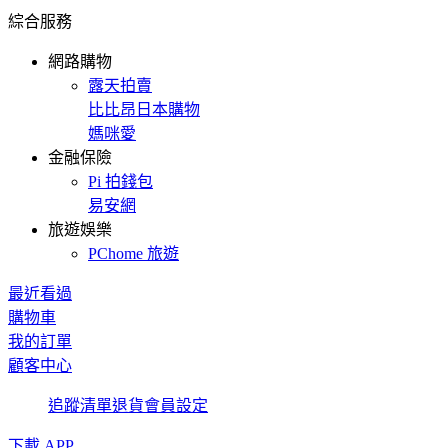
綜合服務
網路購物
露天拍賣
比比昂日本購物
媽咪愛
金融保險
Pi 拍錢包
易安網
旅遊娛樂
PChome 旅遊
最近看過
購物車
我的訂單
顧客中心
追蹤清單
退貨
會員設定
下載 APP