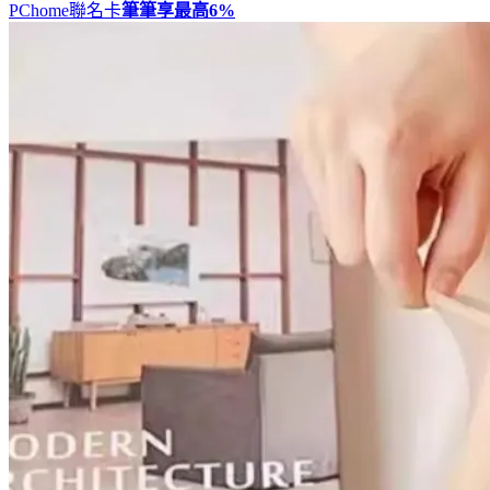
PChome聯名卡
筆筆享最高
6%