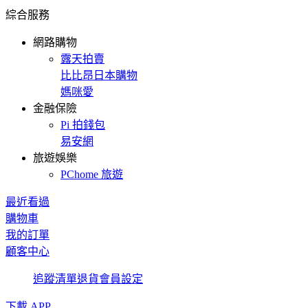
綜合服務
網路購物
露天拍賣
比比昂日本購物
媽咪愛
金融保險
Pi 拍錢包
易安網
旅遊娛樂
PChome 旅遊
最近看過
購物車
我的訂單
顧客中心
追蹤清單
退貨
會員設定
下載 APP