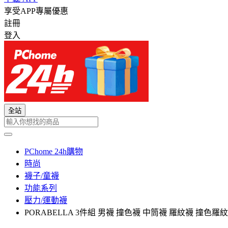
享受APP專屬優惠
註冊
登入
全站
PChome 24h購物
時尚
襪子/童襪
功能系列
壓力/運動襪
PORABELLA 3件組 男襪 撞色襪 中筒襪 羅紋襪 撞色羅紋