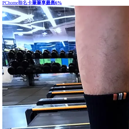
PChome聯名卡
筆筆享最高
6%