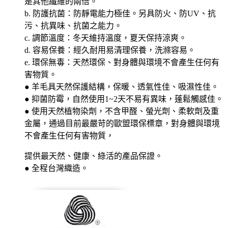
是其他纖維的兩倍。
b. 防護抗菌：防靜電能力極佳。另具防火、防UV、抗
污、抗異味、抗菌之能力。
c. 調節溫度：冬天維持溫度，夏天保持涼爽。
d. 容易保養：經久耐用易清理保養，洗滌容易。
e. 環保無毒：天然環保、對身體與環境不會產生任何有
害物質。
● 羊毛具天然保護結構，保暖、透氣性佳、吸濕性佳。
● 抑菌防霉，自然使用1~2天不易有異味，蓬鬆觸感佳。
● 使用天然植物染劑，不含甲醛、螢光劑、柔軟劑及重
金屬，通過目前最嚴苛的歐盟環保標章，對身體與環境
不會產生任何有害物質，
提供最天然、健康、綠活的產品保證。
● 全程台灣織造。