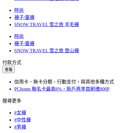
時尚
襪子/童襪
SNOW TRAVEL 雪之旅 羊毛襪
時尚
襪子/童襪
SNOW TRAVEL 雪之旅 登山襪
付款方式
查看
信用卡、無卡分期、行動支付，與其他多種方式
PChome 聯名卡最高6%，新戶再享首刷禮800P
搜尋更多
#女襪
#中性襪
#男襪