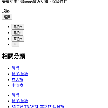
美麗諾羊毛織品品質沒話講，保暖性佳。
規格
選擇
黑色M
黑色L
藍色M
+8
相關分類
時尚
襪子/童襪
成人襪
中筒襪
時尚
襪子/童襪
SNOW TRAVEL 雪之旅 保暖襪