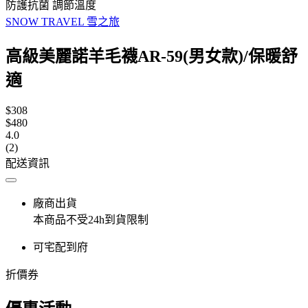
防護抗菌 調節溫度
SNOW TRAVEL 雪之旅
高級美麗諾羊毛襪AR-59(男女款)/保暖舒
適
$308
$480
4.0
(2)
配送資訊
廠商出貨
本商品不受24h到貨限制
可宅配到府
折價券