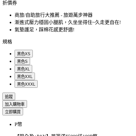
折價券
商旅/自助旅行大推薦 - 旅遊萬步神器
漸進式壓力穩固小腿肌，久坐坐得住~久走更自在!
氣墊護足，踩棉花感更舒適!
規格
黑色XS
黑色S
黑色XL
黑色XXL
黑色XXXL
追蹤
加入購物車
立即購買
P幣