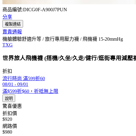
商品編號:DICG0F-A900J7PUN
分享
複製連結
賣貴通報
機艙體驗舒適升等 / 旅行專用壓力襪 / 飛機襪 15-20mmHg
TXG
世界旅人飛機襪 (搭機/久坐/久走/健行/逛街專用減壓襪
折扣
流行時尚 滿599折60
08/01
-
09/01
滿$599折$60，折抵無上限
說明
驚喜優惠
折扣價
$920
網路價
$980