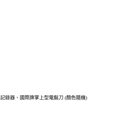
o專用記錄器、國際牌掌上型電鬍刀 (顏色隨機)