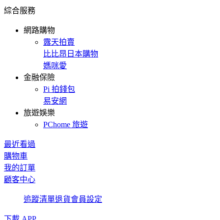
綜合服務
網路購物
露天拍賣
比比昂日本購物
媽咪愛
金融保險
Pi 拍錢包
易安網
旅遊娛樂
PChome 旅遊
最近看過
購物車
我的訂單
顧客中心
追蹤清單
退貨
會員設定
下載 APP