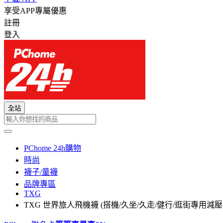
享受APP專屬優惠
註冊
登入
全站
PChome 24h購物
時尚
襪子/童襪
品牌專區
TXG
TXG 世界旅人飛機襪 (搭機/久坐/久走/健行/逛街專用減壓