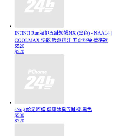
INJINJI Run吸排五趾短襪NX (黑色) - NAA14 |
COOLMAX 快乾 吸濕排汗 五趾短襪 標準款
$520
$520
sNug 給足呵護 健康除臭五趾襪-黑色
$580
$720