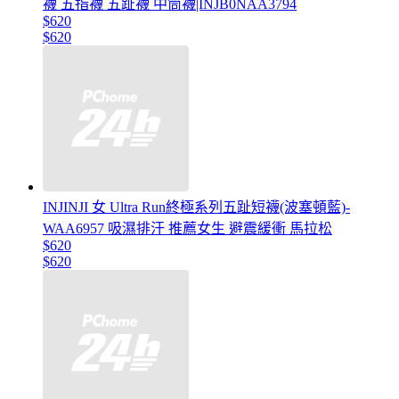
襪 五指襪 五趾襪 中筒襪|INJB0NAA3794
$620
$620
INJINJI 女 Ultra Run終極系列五趾短襪(波塞頓藍)-
WAA6957 吸濕排汗 推薦女生 避震緩衝 馬拉松
$620
$620