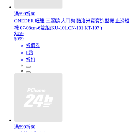
滿599折60
ONEDER 旺達 三麗鷗 大耳狗 酷洛米寶寶造型襪 止滑短
襪 07-08cm-6雙組(KU-101.CN-101.KT-107 )
$459
$999
折價券
P幣
折扣
滿599折60