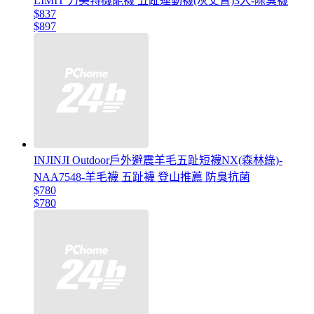
LIMIT 力美特機能襪 五趾運動襪(灰丈青)3入-除臭襪
$837
$897
INJINJI Outdoor戶外避震羊毛五趾短襪NX(森林綠)-
NAA7548-羊毛襪 五趾襪 登山推薦 防臭抗菌
$780
$780