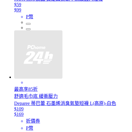
$59
$99
P幣
最高享85折
舒適毛巾底 緩衝壓力
Deparee 蒂巴蕾 石墨烯消臭氣墊短襪 L(高原)-白色
$109
$169
折價券
P幣