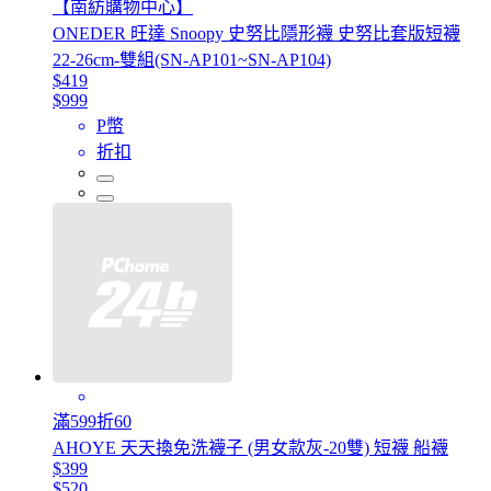
【南紡購物中心】
ONEDER 旺達 Snoopy 史努比隱形襪 史努比套版短襪
22-26cm-雙組(SN-AP101~SN-AP104)
$419
$999
P幣
折扣
滿599折60
AHOYE 天天換免洗襪子 (男女款灰-20雙) 短襪 船襪
$399
$520