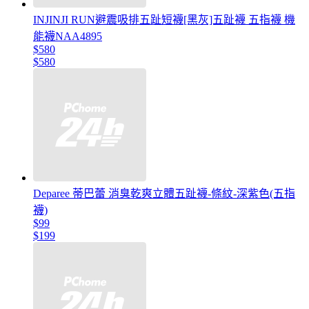
INJINJI RUN避震吸排五趾短襪[黑灰]五趾襪 五指襪 機
能襪NAA4895
$580
$580
Deparee 蒂巴蕾 消臭乾爽立體五趾襪-條紋-深紫色(五指
襪)
$99
$199