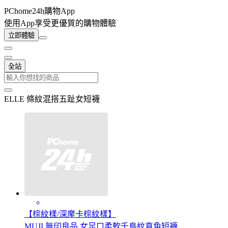
PChome24h購物App
使用App享受更優質的購物體驗
立即體驗
全站
ELLE 條紋混搭五趾女短襪
【棕紋樣/深摩卡棕紋樣】
MUJI 無印良品 女足口柔軟千鳥紋直角短襪