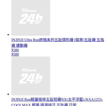
INJINJI Ultra Run終極系列五趾隱形襪 [碳黑]五趾襪 五指
襪 運動襪
$580
$580
INJINJI Run輕量吸排五趾短襪NX(太平洋藍)-NAA1253-
COOLMAX 輕量 吸濕排汗 五趾襪 日常