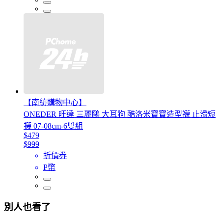
【南紡購物中心】
ONEDER 旺達 三麗鷗 大耳狗 酷洛米寶寶造型襪 止滑短
襪 07-08cm-6雙組
$479
$999
折價券
P幣
別人也看了