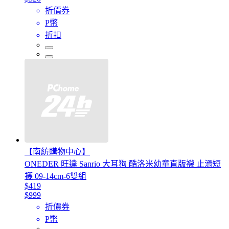
折價券
P幣
折扣
【南紡購物中心】
ONEDER 旺達 Sanrio 大耳狗 酷洛米幼童直版襪 止滑短
襪 09-14cm-6雙組
$419
$999
折價券
P幣