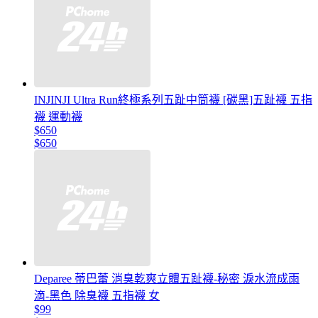
INJINJI Ultra Run終極系列五趾中筒襪 [碳黑]五趾襪 五指
襪 運動襪
$650
$650
Deparee 蒂巴蕾 消臭乾爽立體五趾襪-秘密 淚水流成雨
滴-黑色 除臭襪 五指襪 女
$99