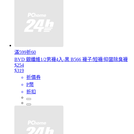
滿599折60
BVD 銀纖維1/2男襪4入-黑 B566 襪子/短襪/抑菌除臭襪
$254
$319
折價券
P幣
折扣