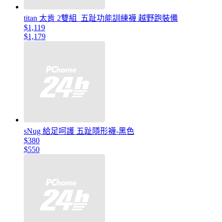
titan 太肯 2雙組_五趾功能訓練襪 越野跑裝備
$1,119
$1,179
sNug 給足呵護 五趾隱形襪-黑色
$380
$550