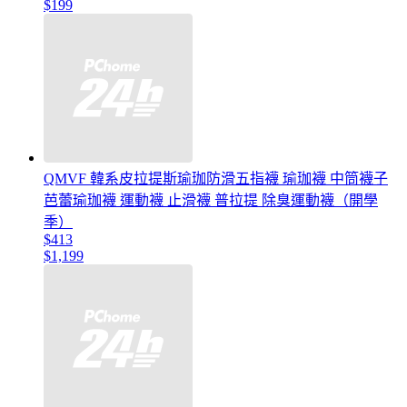
$199
QMVF 韓系皮拉提斯瑜珈防滑五指襪 瑜珈襪 中筒襪子
芭蕾瑜珈襪 運動襪 止滑襪 普拉提 除臭運動襪（開學
季）
$413
$1,199