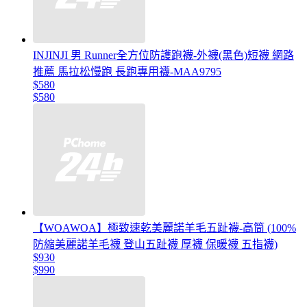
INJINJI 男 Runner全方位防護跑襪-外襪(黑色)短襪 網路
推薦 馬拉松慢跑 長跑專用襪-MAA9795
$580
$580
【WOAWOA】極致速乾美麗諾羊毛五趾襪-高筒 (100%
防縮美麗諾羊毛襪 登山五趾襪 厚襪 保暖襪 五指襪)
$930
$990