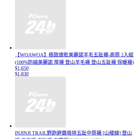
【WOAWOA】極致速乾美麗諾羊毛五趾襪-高筒 2入組
(100%防縮美麗諾 厚襪 登山羊毛襪 登山五趾襪 保暖襪)
$1,650
$1,830
INJINJI TRAIL野跑避震吸排五趾中筒襪 [山稜線] 登山