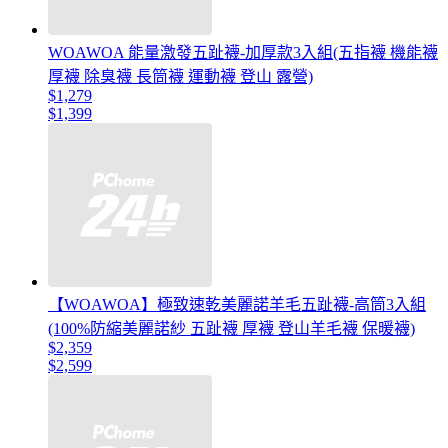
WOAWOA 能量激發五趾襪-加厚款3入組(五指襪 機能襪
厚襪 除臭襪 長筒襪 運動襪 登山 露營)
$1,279
$1,399
【WOAWOA】極致速乾美麗諾羊毛五趾襪-高筒3入組
(100%防縮美麗諾紗 五趾襪 厚襪 登山羊毛襪 保暖襪)
$2,359
$2,599