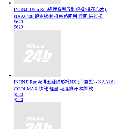
INJINJI Ultra Run終極系列五趾短襪(桃花心木)-
NAA6408 避震緩衝 推薦路跑用 慢跑 馬拉松
$620
$620
INJINJI Run吸排五趾隱形襪NX (海軍藍) - NAA16 |
COOLMAX 快乾 輕量 吸濕排汗 標準款
$520
$520