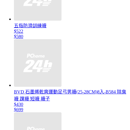
五指防滑訓練襪
$522
$580
BVD 石墨烯乾爽運動足弓男襪(25-28CM)8入-B584 除臭
襪 踝襪 短襪 襪子
$430
$699