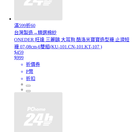
滿599折60
台灣製造→精選棉紗
ONEDER 旺達 三麗鷗 大耳狗 酷洛米寶寶造型襪 止滑短
襪 07-08cm-6雙組(KU-101.CN-101.KT-107 )
$459
$999
折價券
P幣
折扣