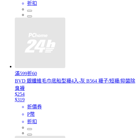
折扣
滿599折60
BVD 銀纖維毛巾底船型襪4入-灰 B564 襪子/短襪/抑菌除
臭襪
$254
$319
折價券
P幣
折扣