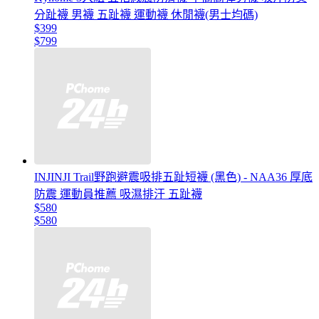
分趾襪 男襪 五趾襪 運動襪 休閒襪(男士均碼)
$399
$799
INJINJI Trail野跑避震吸排五趾短襪 (黑色) - NAA36 厚底
防震 運動員推薦 吸濕排汗 五趾襪
$580
$580