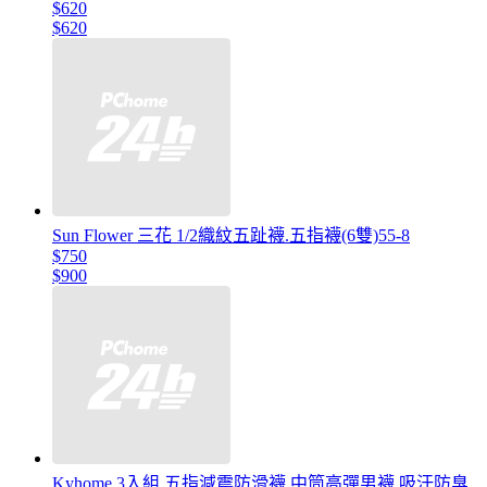
$620
$620
Sun Flower 三花 1/2織紋五趾襪.五指襪(6雙)55-8
$750
$900
Kyhome 3入組 五指減震防滑襪 中筒高彈男襪 吸汗防臭