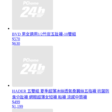
BVD 男女適用1/2竹炭五趾襪-10雙組
$570
$630
HADER 五雙組 夏季超薄冰絲透氣桑蠶絲五指襪 抗菌防
臭分趾襪 網眼超薄女短襪 船襪 涼感中筒襪
$499
$1,199