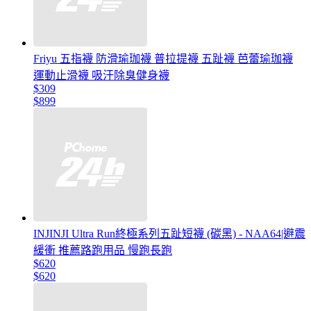
Friyu 五指襪 防滑瑜珈襪 普拉提襪 五趾襪 芭蕾瑜珈襪
運動止滑襪 吸汗除臭健身襪
$309
$899
INJINJI Ultra Run終極系列五趾短襪 (碳黑) - NAA64|避震
緩衝 推薦路跑用品 慢跑長跑
$620
$620