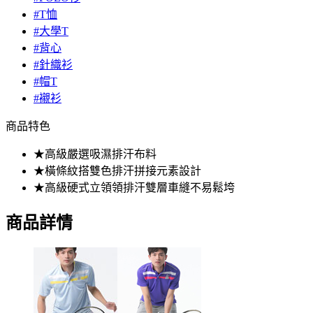
#T恤
#大學T
#背心
#針織衫
#帽T
#襯衫
商品特色
★高級嚴選吸濕排汗布料
★橫條紋搭雙色排汗拼接元素設計
★高級硬式立領領排汗雙層車縫不易鬆垮
商品詳情