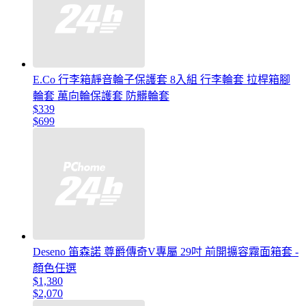
E.Co 行李箱靜音輪子保護套 8入組 行李輪套 拉桿箱腳
輪套 萬向輪保護套 防髒輪套
$339
$699
Deseno 笛森諾 尊爵傳奇V專屬 29吋 前開擴容霧面箱套 -
顏色任選
$1,380
$2,070