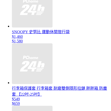
SNOOPY 史努比 運動休閒旅行袋
$1,460
$1,580
行李箱保護套 行李箱套 耐磨雙側隱形拉鏈 胖胖箱 防塵
套 【22吋-25吋】
$549
$659