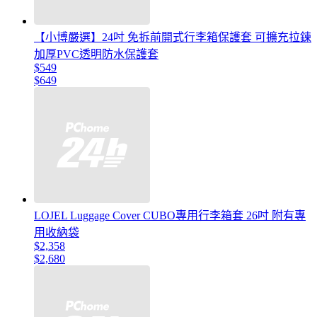
【小博嚴選】24吋 免拆前開式行李箱保護套 可擴充拉鍊
加厚PVC透明防水保護套
$549
$649
LOJEL Luggage Cover CUBO專用行李箱套 26吋 附有專
用收納袋
$2,358
$2,680