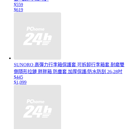
$559
$619
SUNORO 高彈力行李箱保護套 可拆卸行李箱套 耐磨雙
側隱形拉鏈 胖胖箱 防塵套 加厚保護/防水防刮 26-28吋
$445
$1,099