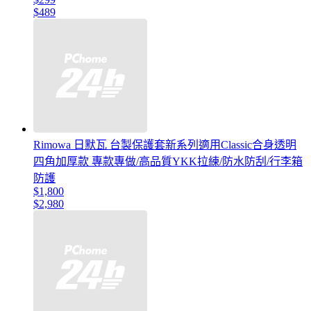
$489
Rimowa 日默瓦 台製保護套新系列適用Classic合身透明
四角加厚款 專款專做/高品質YKK拉練/防水防刮/行李箱
防護
$1,800
$2,980