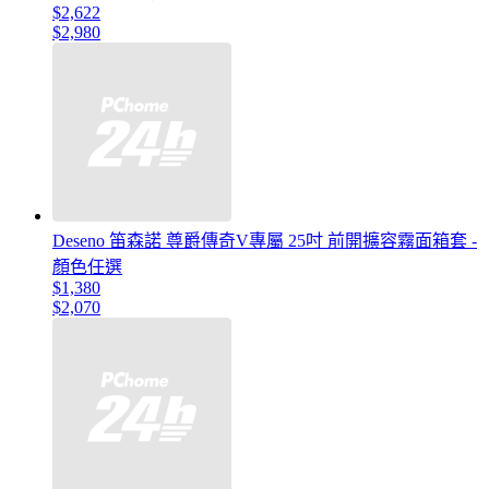
$2,622
$2,980
Deseno 笛森諾 尊爵傳奇V專屬 25吋 前開擴容霧面箱套 -
顏色任選
$1,380
$2,070