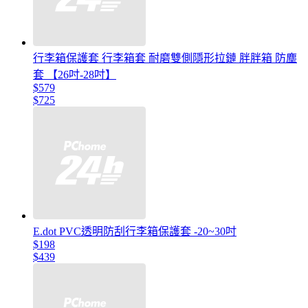
行李箱保護套 行李箱套 耐磨雙側隱形拉鏈 胖胖箱 防塵
套 【26吋-28吋】
$579
$725
E.dot PVC透明防刮行李箱保護套 -20~30吋
$198
$439