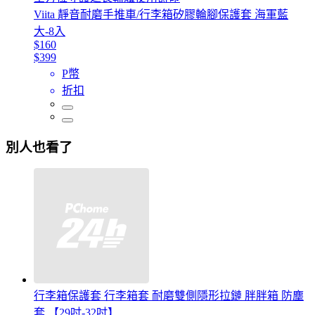
Viita 靜音耐磨手推車/行李箱矽膠輪腳保護套 海軍藍
大-8入
$160
$399
P幣
折扣
別人也看了
行李箱保護套 行李箱套 耐磨雙側隱形拉鏈 胖胖箱 防塵
套 【29吋-32吋】