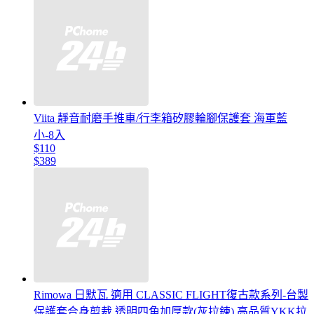
Viita 靜音耐磨手推車/行李箱矽膠輪腳保護套 海軍藍
小-8入
$110
$389
Rimowa 日默瓦 適用 CLASSIC FLIGHT復古款系列-台製
保護套合身剪裁,透明四角加厚款(灰拉鍊) 高品質YKK拉