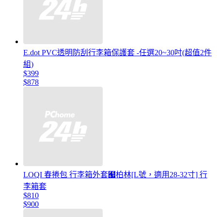
E.dot PVC透明防刮行李箱保護套 -任選20~30吋(超值2件
組)
$399
$878
LOQI 春捲包 行李箱外套﹧柏林[L號，適用28-32寸] 行
李箱套
$810
$900