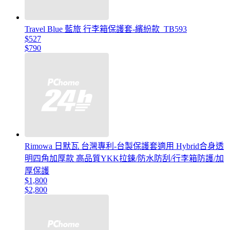
Travel Blue 藍旅 行李箱保護套-繽紛款_TB593
$527
$790
Rimowa 日默瓦 台灣專利-台製保護套適用 Hybrid合身透
明四角加厚款 高品質YKK拉鍊/防水防刮/行李箱防護/加
厚保護
$1,800
$2,800