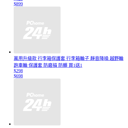
$899
萬用升級款 行李箱保護套 行李箱輪子 靜音降噪 越野輪
跑車輪 保護套 防磨損 防髒 買1送1
$298
$698