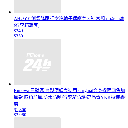
AHOYE 減震降躁行李箱輪子保護套 8入-常規5-6.5cm輪
(行李箱輪套)
$249
$330
Rimowa 日默瓦 台製保護套適用 Original合身透明四角加
厚款 四角加厚/防水防刮/行李箱防護/高品質YKK拉鍊/耐
磨
$1,800
$2,980