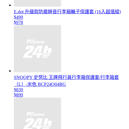
E.dot 升級款防磨靜音行李箱輪子保護套 (16入超值組)
$499
$978
SNOOPY 史努比 王牌飛行員行李箱保護套/行李箱套
（L）-米色 BCP24O04BG
$839
$899