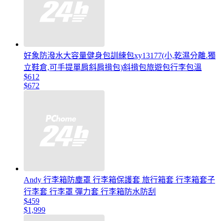
好象防潑水大容量健身包訓練包xy13177(小,乾濕分離.獨
立鞋倉,可手提單肩斜肩揹包)斜揹包旅遊包行李包溫
$612
$672
Andy 行李箱防塵罩 行李箱保護套 旅行箱套 行李箱套子
行李套 行李罩 彈力套 行李箱防水防刮
$459
$1,999