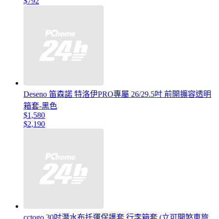
$792
Deseno 笛森諾 特洛伊PRO專屬 26/29.5吋 前開擴容透明
箱套-黑色
$1,580
$2,190
cctogo 30吋潛水布托運保護套 行李箱套 (立可開煞車旅