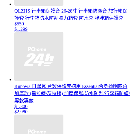
QLZHS 行李箱保護套 26-28寸 行李箱防塵套 旅行箱保
護套 行李箱防水防刮彈力箱套 防水套 胖胖箱保護套
$559
$1,299
Rimowa 日默瓦 台製保護套適用 Essential合身透明四角
加厚款 (黑拉鍊/灰拉鍊) 加厚保護/防水防刮/行李箱防護/
專款專做
$1,800
$2,980