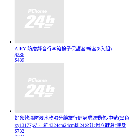
AIRY 防磨靜音行李箱輪子保護套/輪套(8入組)
$286
$489
好象乾濕防潑水乾濕分離旅行健身房運動包-中號(黑色
xy13177;尺寸:約4324cm24cm即24公升;獨立鞋倉)健身
$732