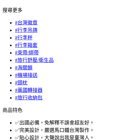
搜尋更多
#台灣徽章
#行李吊牌
#行李秤
#行李箱套
#束帶/綁帶
#旅行舒壓/衛生品
#海關鎖
#機場接送
#頸枕
#萬國轉接器
#旅行收納包
商品特色
✅出國必備，免解釋不誤會超友好。
✅完美設計，嚴選馬口鐵台灣製作。
✅貼心設計，大聲說出我是臺灣人。