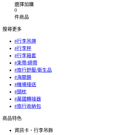
選擇加購
0
件商品
搜尋更多
#行李吊牌
#行李秤
#行李箱套
#束帶/綁帶
#旅行舒壓/衛生品
#海關鎖
#機場接送
#頸枕
#萬國轉接器
#旅行收納包
商品特色
資訊卡、行李吊飾