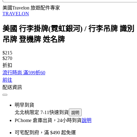
美國Travelon 旅遊配件專家
TRAVELON
美國 行李掛牌(霓虹銀河) / 行李吊牌 識別
吊牌 登機牌 姓名牌
$215
$270
折扣
流行時尚 滿599折60
前往
配送資訊
明早到貨
北北桃限定 7-11快速到貨
說明
PChome 倉庫出貨，24小時到貨
說明
可宅配到府，滿 $490 起免運