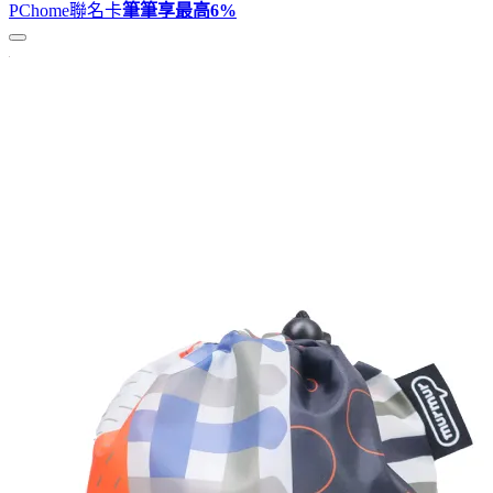
PChome聯名卡
筆筆享最高
6%