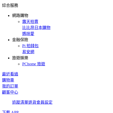
綜合服務
網路購物
露天拍賣
比比昂日本購物
媽咪愛
金融保險
Pi 拍錢包
易安網
旅遊娛樂
PChome 旅遊
最近看過
購物車
我的訂單
顧客中心
追蹤清單
退貨
會員設定
下載 APP