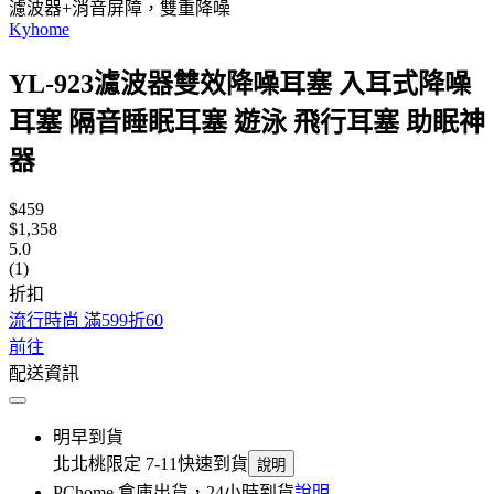
濾波器+消音屏障，雙重降噪
Kyhome
YL-923濾波器雙效降噪耳塞 入耳式降噪
耳塞 隔音睡眠耳塞 遊泳 飛行耳塞 助眠神
器
$459
$1,358
5.0
(1)
折扣
流行時尚 滿599折60
前往
配送資訊
明早到貨
北北桃限定 7-11快速到貨
說明
PChome 倉庫出貨，24小時到貨
說明