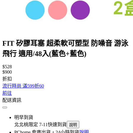
FIT 矽膠耳塞 超柔軟可塑型 防噪音 游泳
飛行 適用/48入(藍色+藍色)
$528
$900
折扣
流行時尚 滿599折60
前往
配送資訊
明早到貨
北北桃限定 7-11快速到貨
說明
PChome 倉庫出貨，24小時到貨
說明