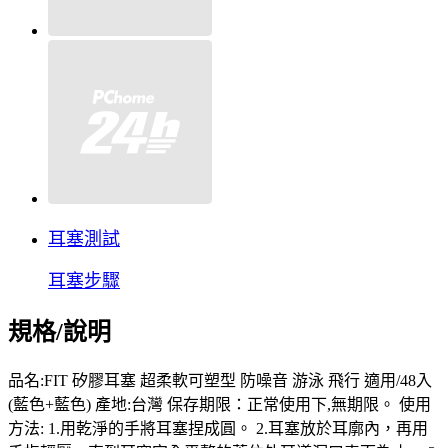
耳塞測試
耳塞步驟
規格/說明
品名:FIT 矽膠耳塞 超柔軟可塑型 防噪音 游泳 飛行 適用/48入
(藍色+藍色) 產地:台灣 保存期限：正常使用下,無期限。 使用
方法: 1.用乾淨的手將耳塞捏成圓。 2.耳塞放於耳廓內，再用