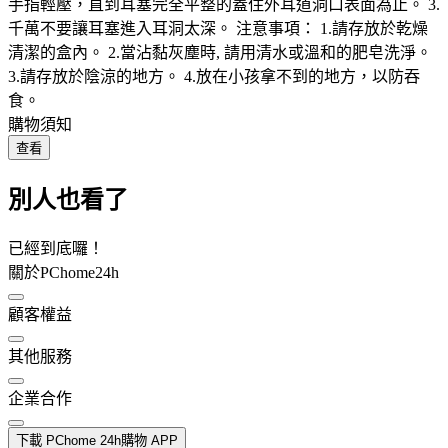
手指輕壓，直到耳塞完全平整的蓋住外耳道洞口表面為止。 3.
千萬不要讓耳塞進入耳洞太深。 注意事項： 1.請存放於乾燥
清潔的盒內。 2.當沾黏灰塵時, 請用清水或溫和的肥皂洗淨。
3.請存放於陰涼的地方。 4.放在小孩拿不到的地方，以防吞
食。
購物須知
查看
別人也看了
已經到底囉！
關於PChome24h
顧客權益
其他服務
企業合作
下載 PChome 24h購物 APP