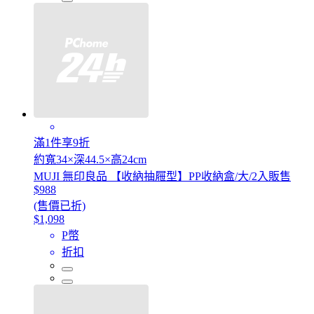
滿1件享9折
約寬34×深44.5×高24cm
MUJI 無印良品 【收納抽屜型】PP收納盒/大/2入販售
$988
(售價已折)
$1,098
P幣
折扣