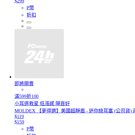
$299
P幣
折扣
即將開賣
滿599折100
小耳道救星 低漲感 隔音好
MOLDEX 【夢得適】美國超靜盾 - 迷你綠耳塞 (公司貨
$119
$159
P幣