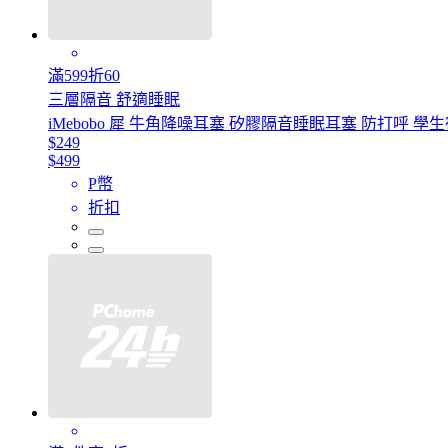
滿599折60
三層隔音 舒適睡眠
iMebobo 犀 牛角降噪耳塞 矽膠隔音睡眠耳塞 防打呼 
$249
$499
P幣
折扣