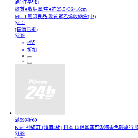
滿1件享9折
軟質●收納盒/中●約25.5×36×16cm
MUJI 無印良品 軟質聚乙烯收納盒(中)
$215
(售價已折)
$239
P幣
折扣
滿599折60
Kiret 神綺町 [超值4組] 日本 睡眠耳塞可愛糖果色輕旅行
$199