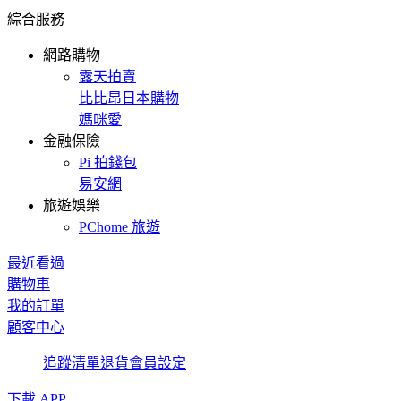
綜合服務
網路購物
露天拍賣
比比昂日本購物
媽咪愛
金融保險
Pi 拍錢包
易安網
旅遊娛樂
PChome 旅遊
最近看過
購物車
我的訂單
顧客中心
追蹤清單
退貨
會員設定
下載 APP