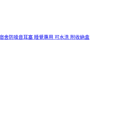
學生宿舍防噪音耳塞 睡覺專用 可水洗 附收納盒