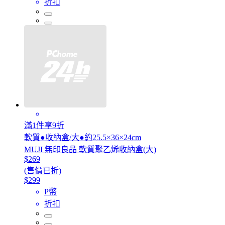
折扣
滿1件享9折
軟質●收納盒/大●約25.5×36×24cm
MUJI 無印良品 軟質聚乙烯收納盒(大)
$269
(售價已折)
$299
P幣
折扣