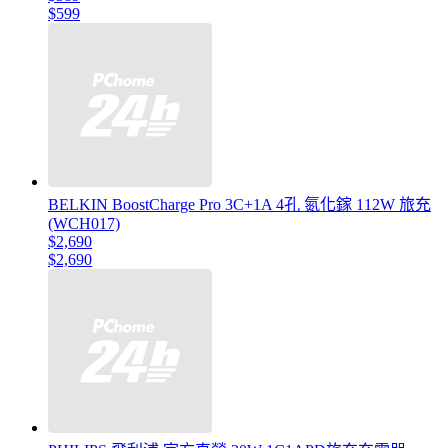
$599
BELKIN BoostCharge Pro 3C+1A 4孔 氮化鎵 112W 旅充
(WCH017)
$2,690
$2,690