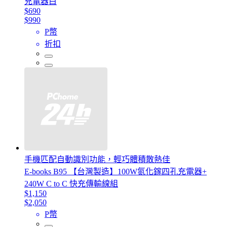
充電器白
$690
$990
P幣
折扣
手機匹配自動識別功能，輕巧體積散熱佳
E-books B95 【台灣製造】100W氮化鎵四孔充電器+
240W C to C 快充傳輸線組
$1,150
$2,050
P幣