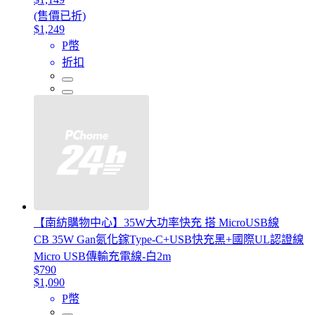
(售價已折)
$1,249
P幣
折扣
【南紡購物中心】35W大功率快充 搭 MicroUSB線
CB 35W Gan氮化鎵Type-C+USB快充黑+國際UL認證線
Micro USB傳輸充電線-白2m
$790
$1,090
P幣