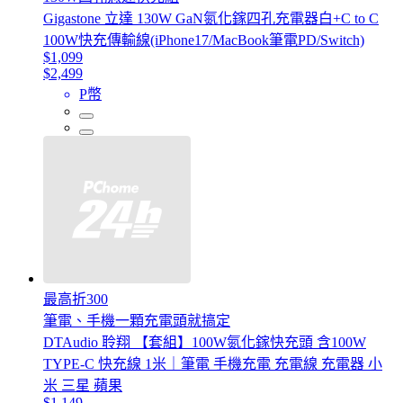
Gigastone 立達 130W GaN氮化鎵四孔充電器白+C to C
100W快充傳輸線(iPhone17/MacBook筆電PD/Switch)
$1,099
$2,499
P幣
最高折300
筆電、手機一顆充電頭就搞定
DTAudio 聆翔 【套組】100W氮化鎵快充頭 含100W
TYPE-C 快充線 1米｜筆電 手機充電 充電線 充電器 小
米 三星 蘋果
$1,149