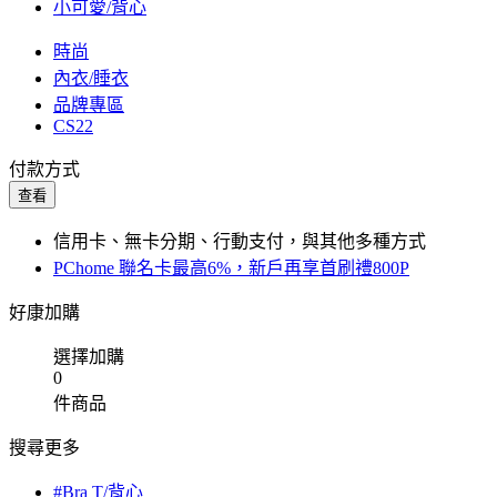
小可愛/背心
時尚
內衣/睡衣
品牌專區
CS22
付款方式
查看
信用卡、無卡分期、行動支付，與其他多種方式
PChome 聯名卡最高6%，新戶再享首刷禮800P
好康加購
選擇加購
0
件商品
搜尋更多
#Bra T/背心