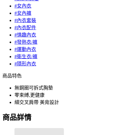
#女內衣
#女內褲
#內衣套裝
#內衣配件
#情趣內衣
#發熱衣/褲
#運動內衣
#衛生衣/褲
#隱形內衣
商品特色
無鋼圈可拆式胸墊
零束縛,更健康
細交叉肩帶 美背設計
商品詳情