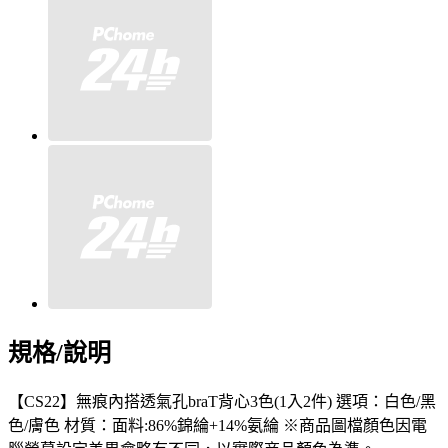
規格/說明
【CS22】無痕內搭透氣孔braT背心3色(1入2件) 選項：白色/黑
色/膚色 材質：面料:86%錦綸+14%氨綸 ※商品圖檔顏色因電