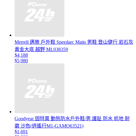
Merrell 邁樂 戶外鞋 Speedarc Matis 男鞋 登山健行 岩石灰
黃金大底 越野 ML038359
$4,188
$5,980
Goodyear 固特異 動態防水戶外鞋/男 護趾 防水 抓地 耐
磨 沙色(逍遙行M1-GAMO63521)
$1,691