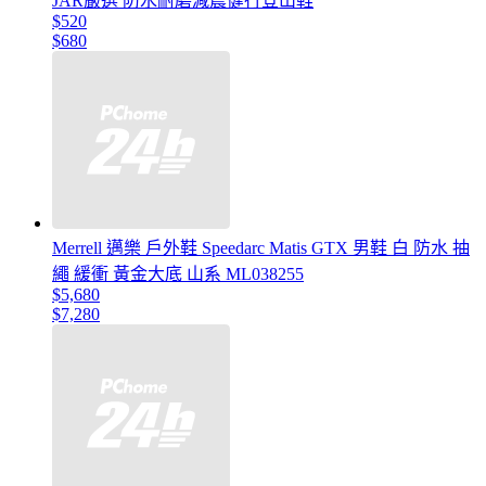
JAR嚴選 防水耐磨減震健行登山鞋
$520
$680
Merrell 邁樂 戶外鞋 Speedarc Matis GTX 男鞋 白 防水 抽
繩 緩衝 黃金大底 山系 ML038255
$5,680
$7,280