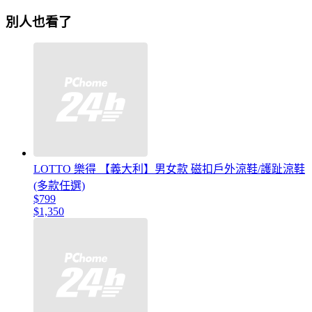
別人也看了
LOTTO 樂得 【義大利】男女款 磁扣戶外涼鞋/護趾涼鞋
(多款任選)
$799
$1,350