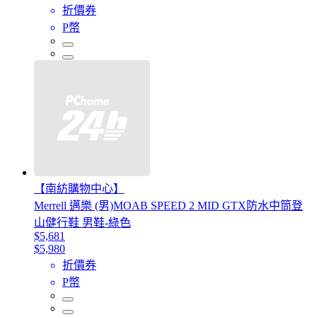
折價券
P幣
【南紡購物中心】
Merrell 邁樂 (男)MOAB SPEED 2 MID GTX防水中筒登
山健行鞋 男鞋-綠色
$5,681
$5,980
折價券
P幣