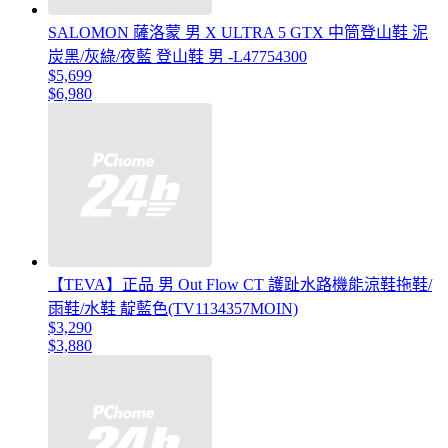
SALOMON 薩洛蒙 男 X ULTRA 5 GTX 中筒登山鞋 泥
炭黑/灰綠/夜藍 登山鞋 男 -L47754300
$5,699
$6,980
【TEVA】正品 男 Out Flow CT 護趾水路機能涼鞋拖鞋/
雨鞋/水鞋 靛藍色(TV1134357MOIN)
$3,290
$3,880