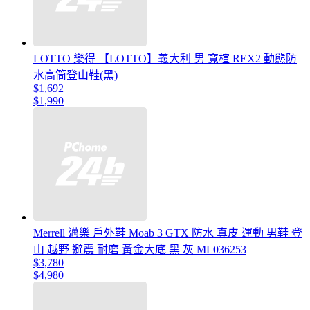
LOTTO 樂得 【LOTTO】義大利 男 寬楦 REX2 動態防
水高筒登山鞋(黑)
$1,692
$1,990
Merrell 邁樂 戶外鞋 Moab 3 GTX 防水 真皮 運動 男鞋 登
山 越野 避震 耐磨 黃金大底 黑 灰 ML036253
$3,780
$4,980