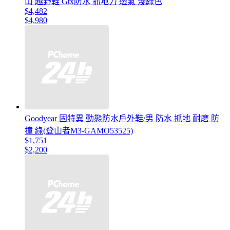
山 越野鞋 Gtx防水 抓地力 透氣 淺綠色
$4,482
$4,980
Goodyear 固特異 動態防水戶外鞋/男 防水 抓地 耐磨 防
撞 綠(登山者M3-GAMO53525)
$1,751
$2,200