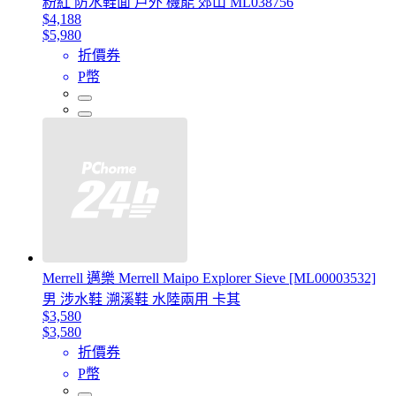
粉紅 防水鞋面 戶外 機能 郊山 ML038756
$4,188
$5,980
折價券
P幣
Merrell 邁樂 Merrell Maipo Explorer Sieve [ML00003532]
男 涉水鞋 溯溪鞋 水陸兩用 卡其
$3,580
$3,580
折價券
P幣