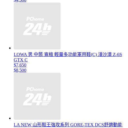
LOWA 男 中筒 寬楦 輕量多功能軍用鞋(C) 淺沙漠 Z-6S
GTX C
$7,650
$8,500
LA NEW 山形鞋王強攻系列 GORE-TEX DCS舒適動能