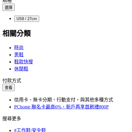
規格
選擇
US9 / 27cm
相關分類
時尚
男鞋
鞋款快搜
休閒鞋
付款方式
查看
信用卡、無卡分期、行動支付，與其他多種方式
PChome 聯名卡最高6%，新戶再享首刷禮800P
搜尋更多
#工作鞋/安全鞋