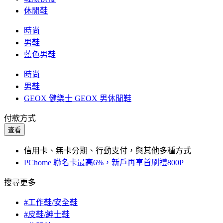
休閒鞋
時尚
男鞋
藍色男鞋
時尚
男鞋
GEOX 健樂士 GEOX 男休閒鞋
付款方式
查看
信用卡、無卡分期、行動支付，與其他多種方式
PChome 聯名卡最高6%，新戶再享首刷禮800P
搜尋更多
#工作鞋/安全鞋
#皮鞋/紳士鞋