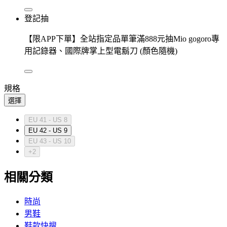
登記抽
【限APP下單】全站指定品單筆滿888元抽Mio gogoro專
用記錄器、國際牌掌上型電鬍刀 (顏色隨機)
規格
選擇
EU 41 - US 8
EU 42 - US 9
EU 43 - US 10
+2
相關分類
時尚
男鞋
鞋款快搜