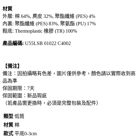
材質
外層: 棉 64%, 麂皮 32%, 聚酯纖維 (PES) 4%
內裏: 聚酯纖維 (PES) 83%, 聚氨酯 (PU) 17%
鞋底: Thermoplastic 橡膠 (TR) 100%
產品編碼:
U55LSB 01022 C4002
【備注】
備注：因拍攝略有色差，圖片僅供參考，顏色請以實際收到商
品為準
保固期限：7天
保固範圍：新品瑕疵
（若產品需更換時，必須是完整包裝及配件）
類型
低筒
材質
棉
款式
平底0-3cm