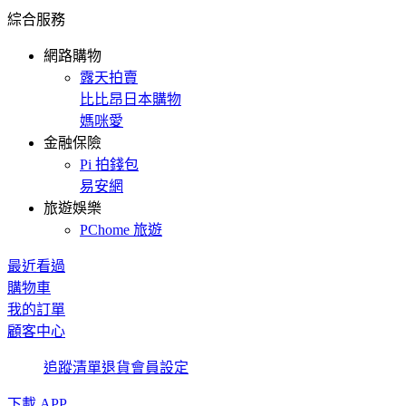
綜合服務
網路購物
露天拍賣
比比昂日本購物
媽咪愛
金融保險
Pi 拍錢包
易安網
旅遊娛樂
PChome 旅遊
最近看過
購物車
我的訂單
顧客中心
追蹤清單
退貨
會員設定
下載 APP