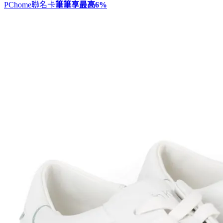
PChome聯名卡
筆筆享最高
6%