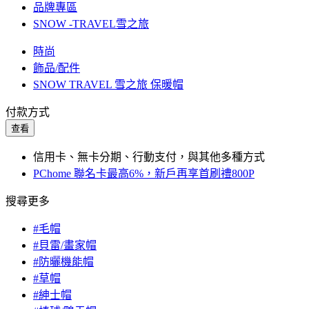
品牌專區
SNOW -TRAVEL雪之旅
時尚
飾品/配件
SNOW TRAVEL 雪之旅 保暖帽
付款方式
查看
信用卡、無卡分期、行動支付，與其他多種方式
PChome 聯名卡最高6%，新戶再享首刷禮800P
搜尋更多
#毛帽
#貝雷/畫家帽
#防曬機能帽
#草帽
#紳士帽