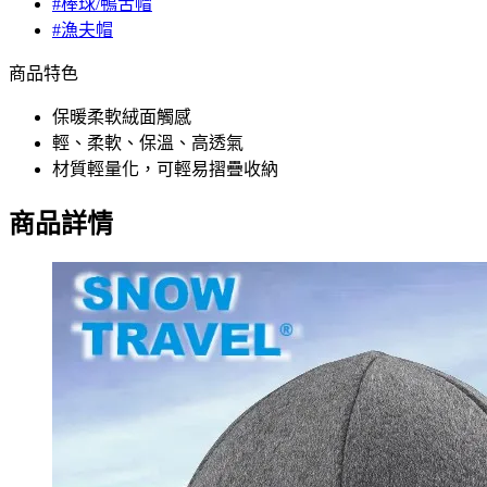
#棒球/鴨舌帽
#漁夫帽
商品特色
保暖柔軟絨面觸感
輕、柔軟、保溫、高透氣
材質輕量化，可輕易摺疊收納
商品詳情