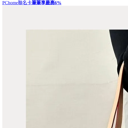
PChome聯名卡
筆筆享最高
6%