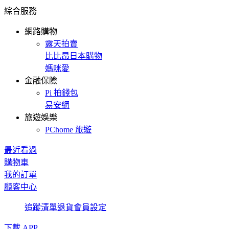
綜合服務
網路購物
露天拍賣
比比昂日本購物
媽咪愛
金融保險
Pi 拍錢包
易安網
旅遊娛樂
PChome 旅遊
最近看過
購物車
我的訂單
顧客中心
追蹤清單
退貨
會員設定
下載 APP