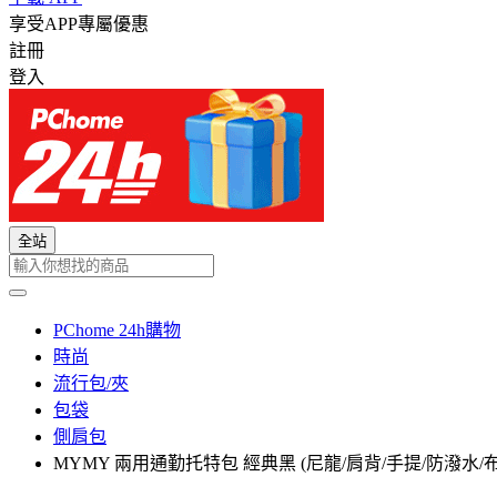
享受APP專屬優惠
註冊
登入
全站
PChome 24h購物
時尚
流行包/夾
包袋
側肩包
MYMY 兩用通勤托特包 經典黑 (尼龍/肩背/手提/防潑水/布