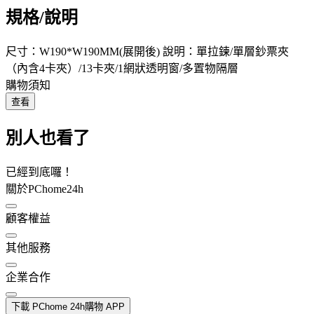
規格/說明
尺寸：W190*W190MM(展開後) 說明：單拉鍊/單層鈔票夾
（內含4卡夾）/13卡夾/1網狀透明窗/多置物隔層
購物須知
查看
別人也看了
已經到底囉！
關於PChome24h
顧客權益
其他服務
企業合作
下載 PChome 24h購物 APP