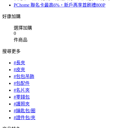
PChome 聯名卡最高6%，新戶再享首刷禮800P
好康加購
選擇加購
0
件商品
搜尋更多
#長夾
#皮夾
#包包吊飾
#包配件
#名片夾
#零錢包
#護照夾
#鑰匙包/圈
#證件包/夾