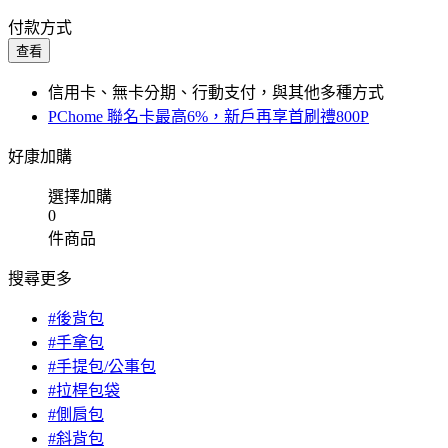
付款方式
查看
信用卡、無卡分期、行動支付，與其他多種方式
PChome 聯名卡最高6%，新戶再享首刷禮800P
好康加購
選擇加購
0
件商品
搜尋更多
#後背包
#手拿包
#手提包/公事包
#拉桿包袋
#側肩包
#斜背包