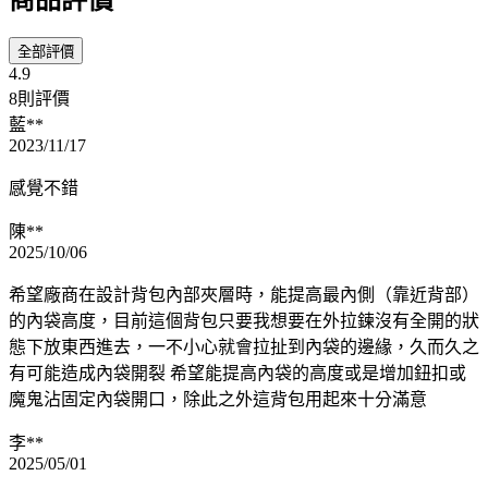
全部評價
4.9
8則評價
藍**
2023/11/17
感覺不錯
陳**
2025/10/06
希望廠商在設計背包內部夾層時，能提高最內側（靠近背部）
的內袋高度，目前這個背包只要我想要在外拉鍊沒有全開的狀
態下放東西進去，一不小心就會拉扯到內袋的邊緣，久而久之
有可能造成內袋開裂 希望能提高內袋的高度或是增加鈕扣或
魔鬼沾固定內袋開口，除此之外這背包用起來十分滿意
李**
2025/05/01