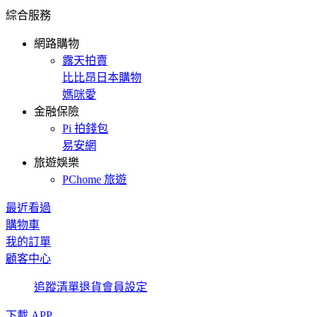
綜合服務
網路購物
露天拍賣
比比昂日本購物
媽咪愛
金融保險
Pi 拍錢包
易安網
旅遊娛樂
PChome 旅遊
最近看過
購物車
我的訂單
顧客中心
追蹤清單
退貨
會員設定
下載 APP