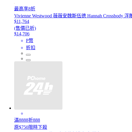
最高享8折
Vivienne Westwood 薇薇安魏斯伍德 Hannah Crossbo
$11,764
(售價已折)
$14,706
P幣
折扣
滿8888折888
原$750限時下殺