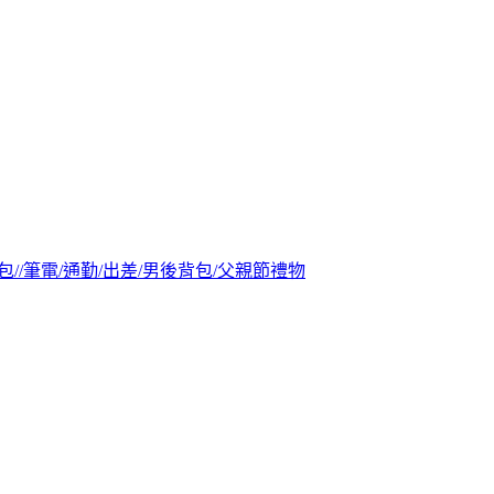
腦包//筆電/通勤/出差/男後背包/父親節禮物