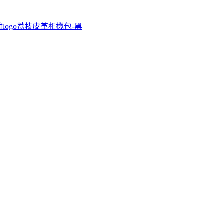
dy 浮雕logo荔枝皮革相機包-黑