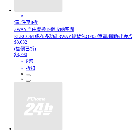
滿1件享8折
3WAY自由變換19個收納空間
ELECOM 帆布多功能3WAY後背包OF02/筆電/通勤/出
$3,032
(售價已折)
$3,790
P幣
折扣