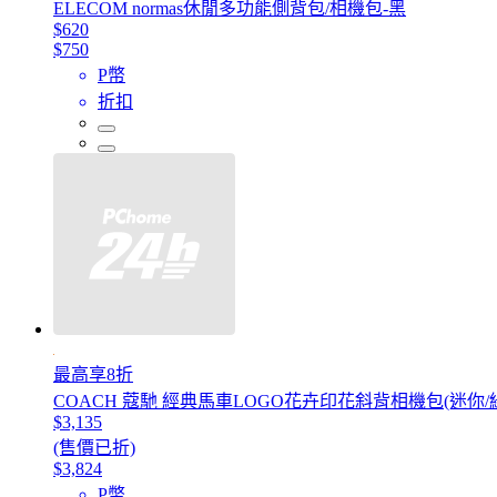
ELECOM normas休閒多功能側背包/相機包-黑
$620
$750
P幣
折扣
最高享8折
COACH 蔻馳 經典馬車LOGO花卉印花斜背相機包(迷你/
$3,135
(售價已折)
$3,824
P幣