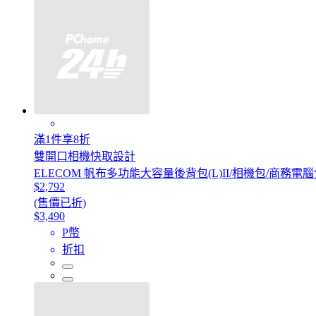
滿1件享8折
雙開口相機快取設計
ELECOM 帆布多功能大容量後背包(L)II/相機包/商務電
$2,792
(售價已折)
$3,490
P幣
折扣