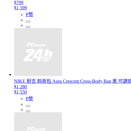
$799
$1,599
P幣
NIKE 耐吉 斜背包 Aura Crescent Cross-Body Bag 
$1,280
$1,550
P幣