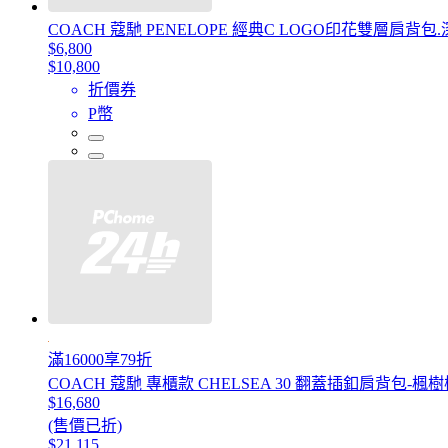
COACH 蔻馳 PENELOPE 經典C LOGO印花雙層肩背包.
$6,800
$10,800
折價券
P幣
滿16000享79折
COACH 蔻馳 專櫃款 CHELSEA 30 翻蓋插釦肩背包-楓
$16,680
(售價已折)
$21,115