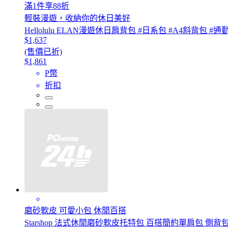
滿1件享88折
輕裝漫遊，收納你的休日美好
Hellolulu ELAN漫遊休日肩背包 #日系包 #A4斜背包 #
$1,637
(售價已折)
$1,861
P幣
折扣
磨砂軟皮 可愛小包 休閒百搭
Starshop 法式休閒磨砂軟皮托特包 百搭簡約單肩包 側背