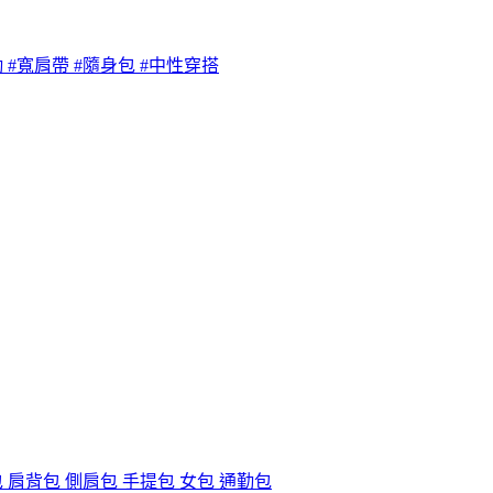
通勤 #寬肩帶 #隨身包 #中性穿搭
包 肩背包 側肩包 手提包 女包 通勤包