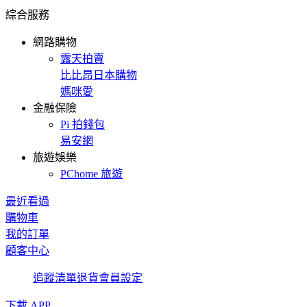
綜合服務
網路購物
露天拍賣
比比昂日本購物
媽咪愛
金融保險
Pi 拍錢包
易安網
旅遊娛樂
PChome 旅遊
最近看過
購物車
我的訂單
顧客中心
追蹤清單
退貨
會員設定
下載 APP