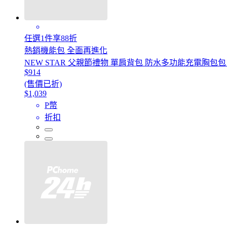
任選1件享88折
熱銷機能包 全面再進化
NEW STAR 父親節禮物 單肩背包 防水多功能充電胸包包 升
$914
(售價已折)
$1,039
P幣
折扣