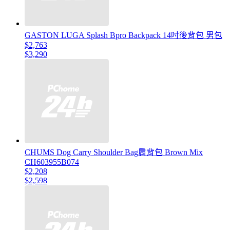
GASTON LUGA Splash Bpro Backpack 14吋後背包 男包
$2,763
$3,290
CHUMS Dog Carry Shoulder Bag肩背包 Brown Mix
CH603955B074
$2,208
$2,598