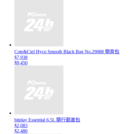
Cote&Ciel Hyco Smooth Black Bag No.29088 側背包
$7,938
$9,450
bitplay Essential 6.5L 隨行郵差包
$2,083
$2,480