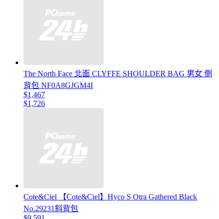
The North Face 北面 CLYFFE SHOULDER BAG 男女 側
背包 NF0A8GJGM4I
$1,467
$1,726
Cote&Ciel 【Cote&Ciel】Hyco S Otra Gathered Black
No.29231斜背包
$9,591