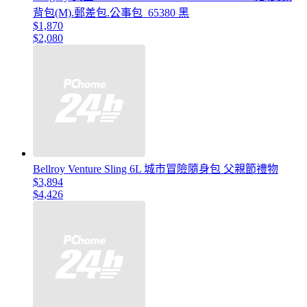
背包(M).郵差包.公事包_65380 黑
$1,870
$2,080
Bellroy Venture Sling 6L 城市冒險隨身包 父親節禮物
$3,894
$4,426