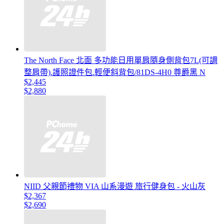
The North Face 北面 多功能日用單肩隨身側背包7L(可調
整肩帶).護照證件包.輕便斜背包/81DS-4H0 尊爵黑 N
$2,445
$2,880
NIID 父親節禮物 VIA 山系漫遊 旅行健身包 - 火山灰
$2,367
$2,690