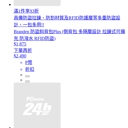
滿1件享93折
具備防盜拉鍊、防割材質及RFID防護層等多重防盜設
計，一包多用!!
Branden 防盜斜背包Plus (側背包 多隔層設計 拉鍊式可擴
充 防潑水 RFID防盜)
$1,875
下單再折
$2,490
P幣
折扣