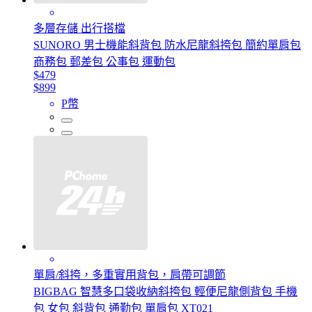
多層存儲 出行搭檔
SUNORO 男士機能斜背包 防水尼龍斜挎包 簡約單肩包
商務包 郵差包 公事包 運動包
$479
$899
P幣
單肩/斜挎，多重實用背包，肩帶可調節
BIGBAG 智慧多口袋收納斜挎包 輕便尼龍側背包 手機
包 女包 斜背包 通勤包 單肩包 XT021