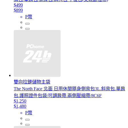
$499
$899
P幣
雙向拉鏈儲物主袋
The North Face 北面 日用休閒隨身側背包3L.斜背包.單肩
包.護照證件包袋/可調肩帶.兩側壓縮帶/8C6F
$1,250
$1,480
P幣