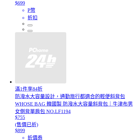
$699
P幣
折扣
滿1件享84折
防潑水大容量設計，通勤旅行都適合的輕便斜背包
WHOSE BAG 韓國製 防潑水大容量斜背包｜牛津布男
女側背單肩包 NO.LF1194
$755
(售價已折)
$899
折價券