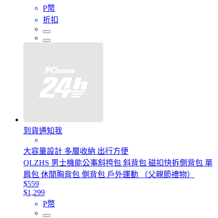
P幣
折扣
到貨通知我
大容量設計 多層收納 出行方便
QLZHS 男士機能公事斜挎包 斜背包 磁扣快拆側背包 單
肩包 休閒胸背包 側背包 戶外運動 （父親節禮物）
$559
$1,299
P幣