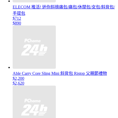
ELECOM 推活! 迷你斜揹痛包/痛包/休閒包/女包/斜背包/
手提包
$712
$890
Able Carry Core Sling Mini 斜背包 Ristop 父親節禮物
$2,200
$2,620