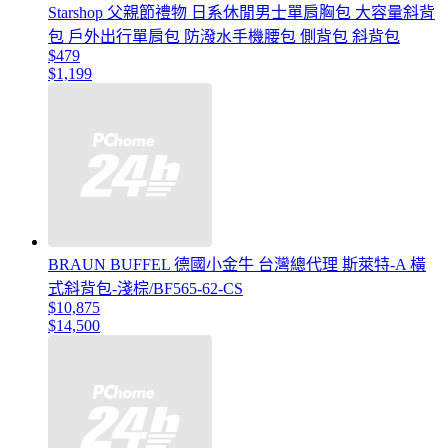
Starshop 父親節禮物 日系休閒男士單肩胸包 大容量斜背
包 戶外出行單肩包 防潑水手機腰包 側背包 斜背包
$479
$1,199
BRAUN BUFFEL 德國小金牛 台灣總代理 斯萊特-A 橫
式斜背包-淺棕/BF565-62-CS
$10,875
$14,500