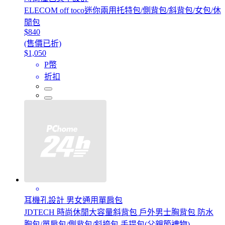
ELECOM off toco迷你兩用托特包/側背包/斜背包/女包/休
閒包
$840
(售價已折)
$1,050
P幣
折扣
耳機孔設計 男女通用單肩包
JDTECH 時尚休閒大容量斜背包 戶外男士胸背包 防水
胸包/單肩包/側背包/斜挎包 手提包(父親節禮物)