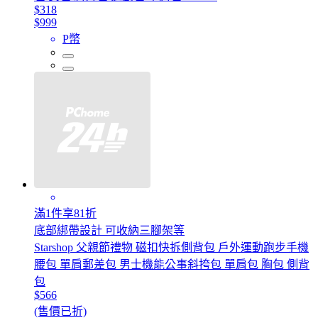
$318
$999
P幣
滿1件享81折
底部綁帶設計 可收納三腳架等
Starshop 父親節禮物 磁扣快拆側背包 戶外運動跑步手機
腰包 單肩郵差包 男士機能公事斜挎包 單肩包 胸包 側背
包
$566
(售價已折)