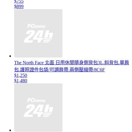
$755
$899
The North Face 北面 日用休閒隨身側背包3L.斜背包.單肩
包.護照證件包袋/可調肩帶.兩側壓縮帶/8C6F
$1,250
$1,480