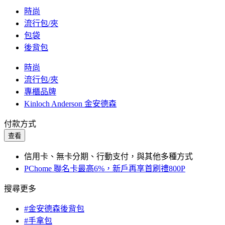
時尚
流行包/夾
包袋
後背包
時尚
流行包/夾
專櫃品牌
Kinloch Anderson 金安德森
付款方式
查看
信用卡、無卡分期、行動支付，與其他多種方式
PChome 聯名卡最高6%，新戶再享首刷禮800P
搜尋更多
#金安德森後背包
#手拿包