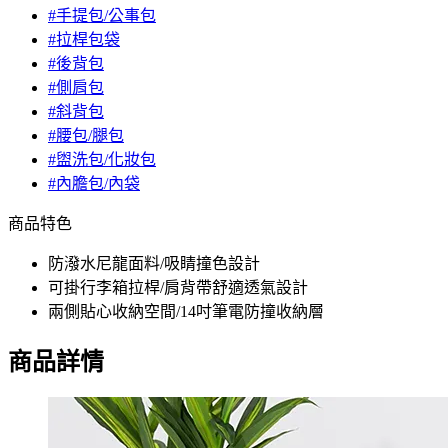
#手提包/公事包
#拉桿包袋
#後背包
#側肩包
#斜背包
#腰包/腿包
#盥洗包/化妝包
#內膽包/內袋
商品特色
防潑水尼龍面料/吸睛撞色設計
可掛行李箱拉桿/肩背帶舒適透氣設計
兩側貼心收納空間/14吋筆電防撞收納層
商品詳情