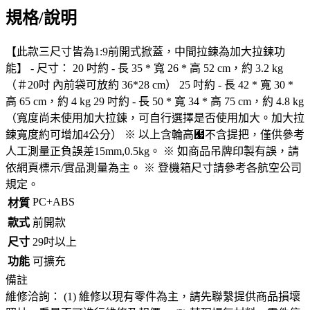
規格/說明
【此款三尺寸皆為1:9前開式掀蓋，中間拉鍊為加大拉鍊功
能】 - 尺寸： 20 吋約 - 長 35 * 寬 26 * 高 52 cm，約 3.2 kg
（＃20吋 內前袋可放約 36*28 cm） 25 吋約 - 長 42 * 寬 30 *
高 65 cm，約 4 kg 29 吋約 - 長 50 * 寬 34 * 高 75 cm，約 4.8 kg
（寬度尚未使用加大拉鍊，可自行選擇是否使用加大。加大拉
鍊寬度約可增加4公分） ※ 以上含輪高﹧不含提把，僅供參考
人工測量正負誤差15mm,0.5kg。 ※ 如商品吊牌印製有誤，請
依網頁標示/實品測量為主。 ※ 登機箱尺寸請參考各航空公司
規定。
PC+ABS
材質
款式
前開款
尺寸
29吋以上
功能
可擴充
備註
維修洽詢： (1) 維修以現有零件為主，請先聯繫提供商品損壞