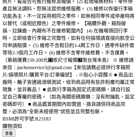
照片，看是否可進行維修及報價。 (2) 若現場無材料、零件停
產且無法調料，恕無法提供維修服務。 (3) 維修以恢復行李箱
功能為主，不一定採用相同之零件，如無相同零件或停產時將
以替代（或相近顏色）之零件維修。 【箱體外觀、箱殼破
損、拉鍊齒、內襯布不在維修範圍內】 (4) 在機場領回行李
時，立即檢查行李箱之完整性，如有任何損壞請直接向航空公
司申請賠償。 (5) 維修不含假日約3-4周工作日，遇零件缺件需
等待2-3個月工作日。 (6) 維修不含零件維修費、不含運費。
（單趟運費150-200元﹧依尺寸報價﹧限台灣本島） ※ 維修請
來信：jiachenservice3@gmail.com【來信請務必提供行李箱照
片/損壞照片/購買平台/訂單編號】 - ※貼心小提醒※ ■ 商品出
廠時，輪子皆通過滑順測試，收到商品時有些許粉塵均屬正常
現象，並非舊品！ ■ 此款行李箱為固定式密碼鎖，請自行設
定自己專屬的密碼。（如為海關密碼鎖鎖：沒有附鑰匙，設定
密碼即可） ■ 商品鑑賞期間內如需退、換貨請保持商品完
整，必須為”全新未經使用”狀態並且完整包裝。
BSMI許可字號:R23183
購物須知
查看