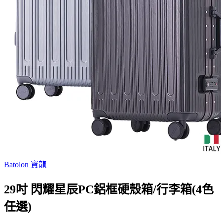
Batolon 寶龍
29吋 閃耀星辰PC鋁框硬殼箱/行李箱(4色
任選)