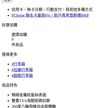
信用卡、無卡分期、行動支付，與其他多種方式
PChome 聯名卡最高6%，新戶再享首刷禮800P
好康加購
選擇加購
0
件商品
搜尋更多
#行李箱
#拉鍊行李箱
#鋁框行李箱
商品特色
精細金屬紋髮絲表面
雙重TSA海關密碼扣鎖
360度八輪飛機自由旋轉輪