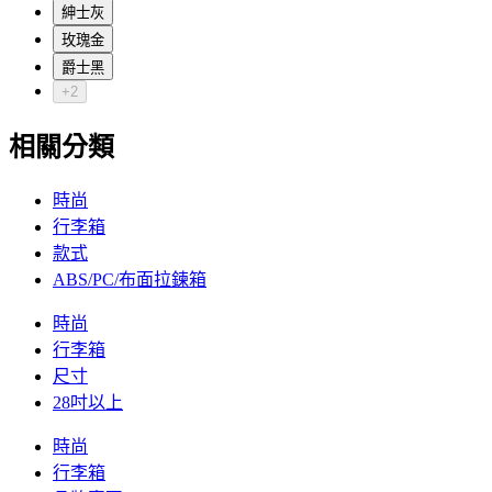
紳士灰
玫瑰金
爵士黑
+2
相關分類
時尚
行李箱
款式
ABS/PC/布面拉鍊箱
時尚
行李箱
尺寸
28吋以上
時尚
行李箱