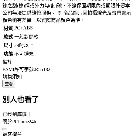
鍊之刮(擦)傷或外力勾(割)破，不論保固期限內或期限外恕本
公司無法提供維修服務。 ※ 商品圖片因拍攝燈光及螢幕顯示
顏色稍有差異，以實際商品顏色為準。
PC+ABS
材質
款式
一般對開款
尺寸
29吋以上
功能
不可擴充
備註
BSMI許可字號:R55182
購物須知
查看
別人也看了
已經到底囉！
關於PChome24h
顧客權益