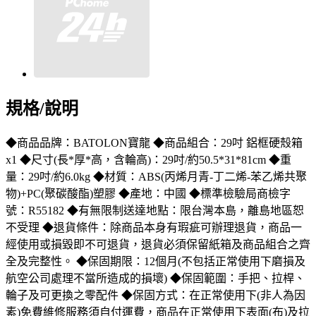
規格/說明
◆商品品牌：BATOLON寶龍 ◆商品組合：29吋 鋁框硬殼箱
x1 ◆尺寸(長*厚*高，含輪高)：29吋/約50.5*31*81cm ◆重
量：29吋/約6.0kg ◆材質：ABS(丙烯月青-丁二烯-苯乙烯共聚
物)+PC(聚碳酸酯)塑膠 ◆產地：中國 ◆標準檢驗局商檢字
號：R55182 ◆有無限制送達地點：限台灣本島，離島地區恕
不受理 ◆退貨條件：除商品本身有瑕疵可辦理退貨，商品一
經使用或損毀即不可退貨，退貨必須保留紙箱及商品組合之齊
全及完整性。 ◆保固期限：12個月(不包括正常使用下磨損及
航空公司處理不當所造成的損壞) ◆保固範圍：手把、拉桿、
輪子及可更換之零配件 ◆保固方式：在正常使用下(非人為因
素)免費維修服務須自付運費，商品在正常使用下表面(布)及拉