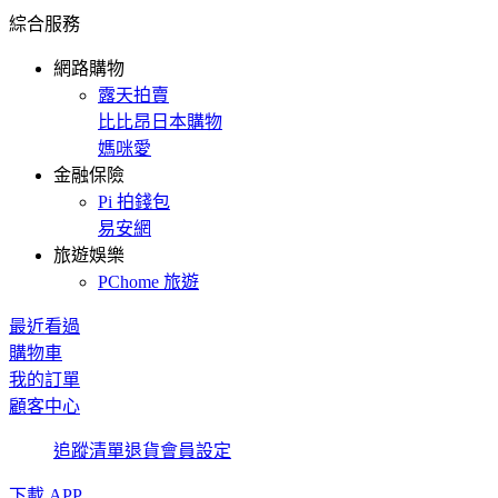
綜合服務
網路購物
露天拍賣
比比昂日本購物
媽咪愛
金融保險
Pi 拍錢包
易安網
旅遊娛樂
PChome 旅遊
最近看過
購物車
我的訂單
顧客中心
追蹤清單
退貨
會員設定
下載 APP