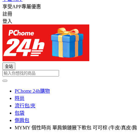
享受APP專屬優惠
註冊
登入
全站
PChome 24h購物
時尚
流行包/夾
包袋
側肩包
MYMY 個性時尚 單肩鎖鏈腋下軟包 可可棕 (牛皮/真皮/肩