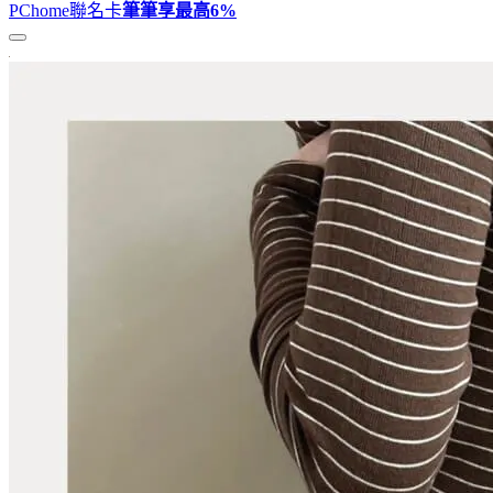
PChome聯名卡
筆筆享最高
6%