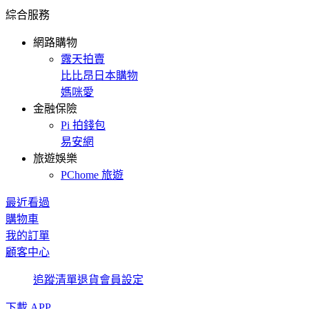
綜合服務
網路購物
露天拍賣
比比昂日本購物
媽咪愛
金融保險
Pi 拍錢包
易安網
旅遊娛樂
PChome 旅遊
最近看過
購物車
我的訂單
顧客中心
追蹤清單
退貨
會員設定
下載 APP