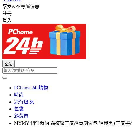
享受APP專屬優惠
註冊
登入
全站
PChome 24h購物
時尚
流行包/夾
包袋
斜背包
MYMY 個性時尚 荔枝紋牛皮翻蓋斜背包 經典黑 (牛皮/荔枝