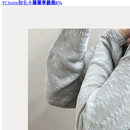
PChome聯名卡
筆筆享最高
6%