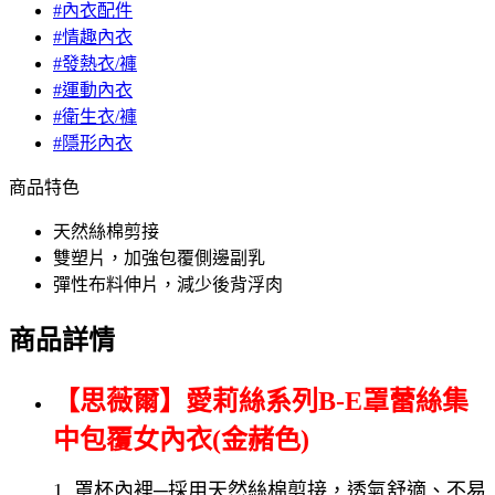
#內衣配件
#情趣內衣
#發熱衣/褲
#運動內衣
#衛生衣/褲
#隱形內衣
商品特色
天然絲棉剪接
雙塑片，加強包覆側邊副乳
彈性布料伸片，減少後背浮肉
商品詳情
【思薇爾】愛莉絲系列B-E罩蕾絲集
中包覆女內衣(
金赭色)
1. 罩杯內裡─採用天然絲棉剪接，透氣舒適、不易