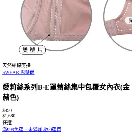
天然絲棉剪接
SWEAR 思薇爾
愛莉絲系列B-E罩蕾絲集中包覆女內衣(金
赭色)
$450
$1,680
任選
滿999免運，未滿加收90運費