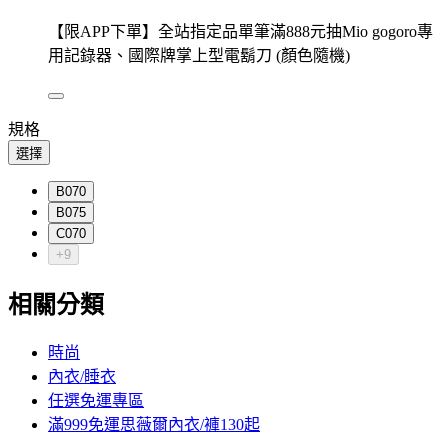
【限APP下單】全站指定品單筆滿888元抽Mio gogoro專
用記錄器、國際牌掌上型電鬍刀 (顏色隨機)
規格
選擇
B070
B075
C070
+9
相關分類
時尚
內衣/睡衣
任選免運專區
滿999免運思薇爾內衣/褲130起