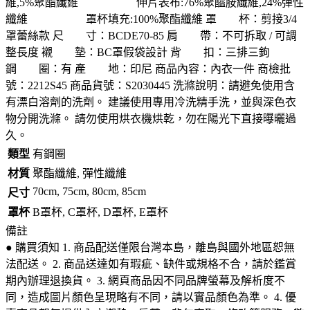
維,5%聚酯纖維 伸片表布:76%聚醯胺纖維,24%彈性
纖維 罩杯填充:100%聚酯纖維 罩 杯：剪接3/4
罩蕾絲款 尺 寸：BCDE70-85 肩 帶：不可拆取 / 可調
整長度 襯 墊：BC罩假袋設計 背 扣：三排三鉤
鋼 圈：有 產 地：印尼 商品內容：內衣一件 商檢批
號：2212S45 商品貨號：S2030445 洗滌說明：請避免使用含
有漂白溶劑的洗劑。 建議使用專用冷洗精手洗，並與深色衣
物分開洗滌。 請勿使用烘衣機烘乾，勿在陽光下直接曝曬過
久。
類型
有鋼圈
材質
聚酯纖維, 彈性纖維
70cm, 75cm, 80cm, 85cm
尺寸
罩杯
B罩杯, C罩杯, D罩杯, E罩杯
備註
● 購買須知 1. 商品配送僅限台灣本島，離島與國外地區恕無
法配送。 2. 商品送達如有瑕疵、缺件或規格不合，請於鑑賞
期內辦理退換貨。 3. 網頁商品因不同品牌螢幕及解析度不
同，造成圖片顏色呈現略有不同，請以實品顏色為準。 4. 優