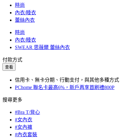
時尚
內衣/睡衣
蕾絲內衣
時尚
內衣/睡衣
SWEAR 思薇爾 蕾絲內衣
付款方式
查看
信用卡、無卡分期、行動支付，與其他多種方式
PChome 聯名卡最高6%，新戶再享首刷禮800P
搜尋更多
#Bra T/背心
#女內衣
#女內褲
#內衣套裝