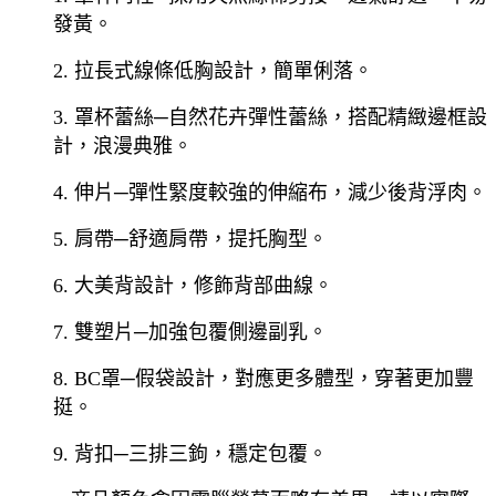
發黃。
2. 拉長式線條低胸設計，簡單俐落。
3. 罩杯蕾絲─自然花卉彈性蕾絲，搭配精緻邊框設
計，浪漫典雅。
4. 伸片─彈性緊度較強的伸縮布，減少後背浮肉。
5. 肩帶─舒適肩帶，提托胸型。
6. 大美背設計，修飾背部曲線。
7. 雙塑片─加強包覆側邊副乳。
8. BC罩─假袋設計，對應更多體型，穿著更加豐
挺。
9. 背扣─三排三鉤，穩定包覆。