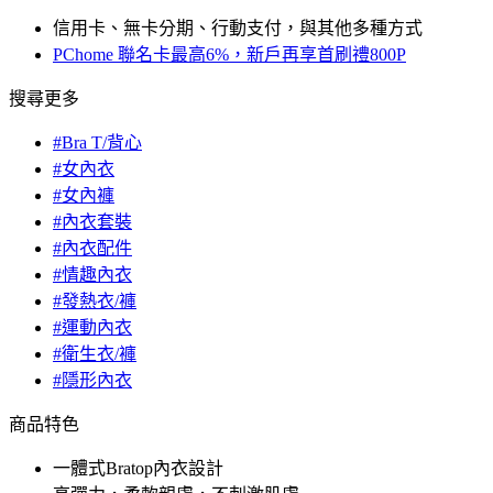
信用卡、無卡分期、行動支付，與其他多種方式
PChome 聯名卡最高6%，新戶再享首刷禮800P
搜尋更多
#Bra T/背心
#女內衣
#女內褲
#內衣套裝
#內衣配件
#情趣內衣
#發熱衣/褲
#運動內衣
#衛生衣/褲
#隱形內衣
商品特色
一體式Bratop內衣設計