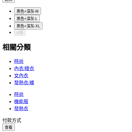
黑色+深灰-M
黑色+深灰-L
黑色+深灰-XL
+15
相關分類
時尚
內衣/睡衣
女內衣
發熱衣/褲
時尚
機能服
發熱衣
付款方式
查看