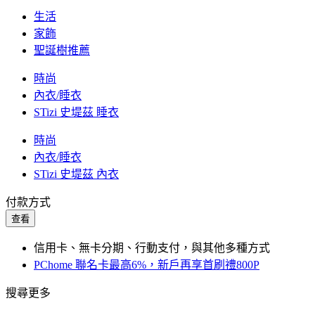
生活
家飾
聖誕樹推薦
時尚
內衣/睡衣
STizi 史堤茲 睡衣
時尚
內衣/睡衣
STizi 史堤茲 內衣
付款方式
查看
信用卡、無卡分期、行動支付，與其他多種方式
PChome 聯名卡最高6%，新戶再享首刷禮800P
搜尋更多