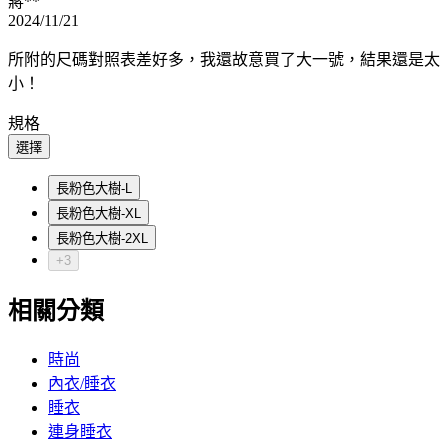
蔣**
2024/11/21
所附的尺碼對照表差好多，我還故意買了大一號，結果還是太
小！
規格
選擇
長粉色大樹-L
長粉色大樹-XL
長粉色大樹-2XL
+3
相關分類
時尚
內衣/睡衣
睡衣
連身睡衣