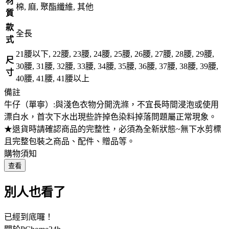
材
棉, 麻, 聚酯纖維, 其他
質
款
全長
式
21腰以下, 22腰, 23腰, 24腰, 25腰, 26腰, 27腰, 28腰, 29腰,
尺
30腰, 31腰, 32腰, 33腰, 34腰, 35腰, 36腰, 37腰, 38腰, 39腰,
寸
40腰, 41腰, 41腰以上
備註
牛仔（單寧）:與淺色衣物分開洗滌，不宜長時間浸泡或使用
漂白水，首次下水出現些許掉色染料掉落問題屬正常現象。
★退貨時請確認商品的完整性，必須為全新狀態~無下水剪標
且完整包裝之商品、配件、贈品等。
購物須知
查看
別人也看了
已經到底囉！