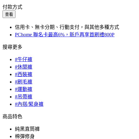
付款方式
查看
信用卡、無卡分期、行動支付，與其他多種方式
PChome 聯名卡最高6%，新戶再享首刷禮800P
搜尋更多
#牛仔褲
#休閒褲
#西裝褲
#刷毛褲
#運動褲
#吊帶褲
#內搭/緊身褲
商品特色
純黑直筒褲
棉彈修身